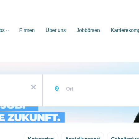
bs
Firmen
Über uns
Jobbörsen
Karrierekom
Ort
x