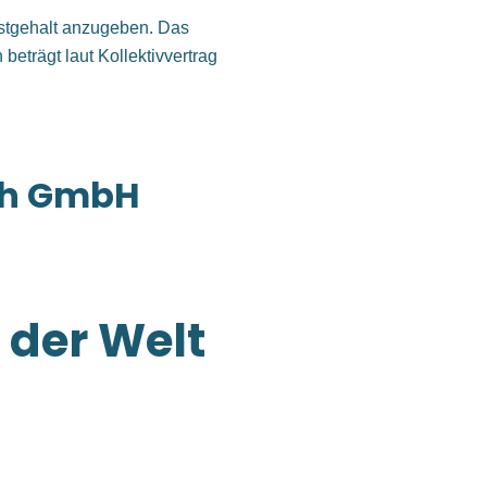
destgehalt anzugeben. Das
 beträgt laut Kollektivvertrag
ich GmbH
der Welt
plex ein Betonbauwerk werden