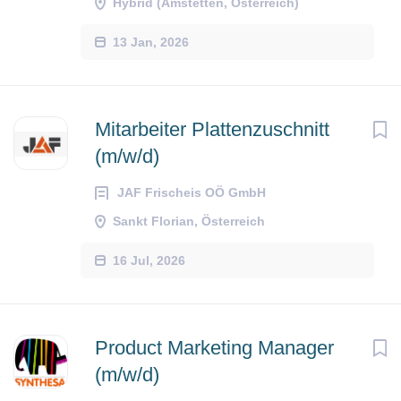
Hybrid (Amstetten, Österreich)
13 Jan, 2026
Mitarbeiter Plattenzuschnitt
(m/w/d)
JAF Frischeis OÖ GmbH
Sankt Florian, Österreich
16 Jul, 2026
Product Marketing Manager
(m/w/d)