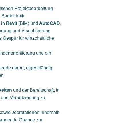
nischen Projektbearbeitung –
r Bautechnik
 in
Revit
(BIM) und
AutoCAD
,
anung und Visualisierung
 Gespür für wirtschaftliche
undenorientierung und ein
Freude daran, eigenständig
en
eiten
und der Bereitschaft, in
 und Verantwortung zu
sowie Jobrotationen innerhalb
pannende Chance zur