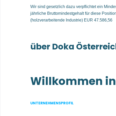
Wir sind gesetzlich dazu verpflichtet ein Min
jährliche Bruttomindestgehalt für diese Position
(holzverarbeitende Industrie) EUR 47.586,56
über Doka Österre
Willkommen in 
von Doka
UNTERNEHMENSPROFIL
Egal wie groß, egal wie schief, egal wie kom