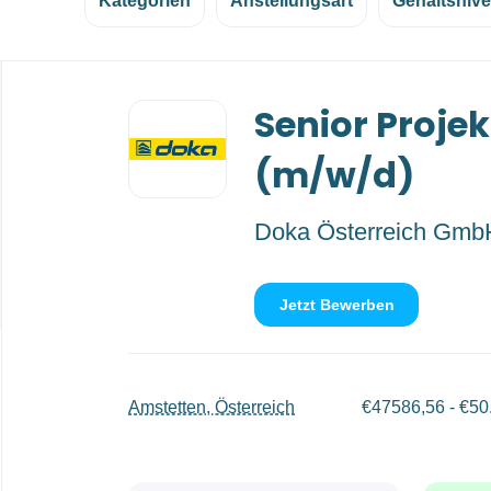
Kategorien
Anstellungsart
Gehaltsniv
Back
Senior Projek
to
job
list
(m/w/d)
Doka Österreich Gmb
Jetzt Bewerben
Amstetten, Österreich
€47586,56 - €50.