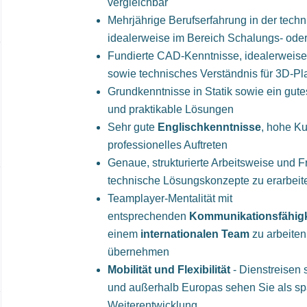
vergleichbar
Mehrjährige Berufserfahrung in der tech
idealerweise im Bereich Schalungs- ode
Fundierte CAD-Kenntnisse, idealerweise
sowie technisches Verständnis für 3D-Pl
Grundkenntnisse in Statik sowie ein gutes
und praktikable Lösungen
Sehr gute
Englischkenntnisse
, hohe K
professionelles Auftreten
Genaue, strukturierte Arbeitsweise und 
technische Lösungskonzepte zu erarbeit
Teamplayer-Mentalität mit
entsprechenden
Kommunikationsfähigk
einem
internationalen Team
zu arbeiten
übernehmen
Mobilität und Flexibilität
- Dienstreisen 
und außerhalb Europas sehen Sie als s
Weiterentwicklung