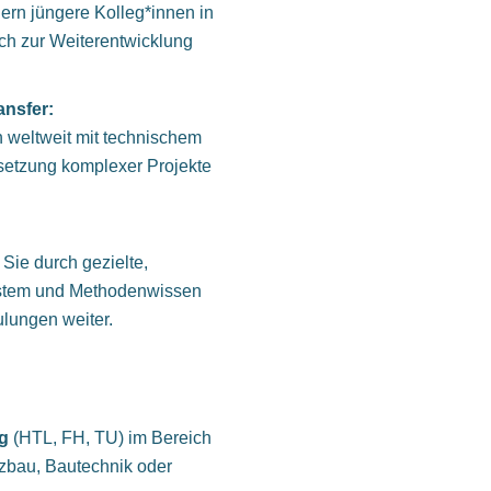
dern jüngere Kolleg*innen in
ich zur Weiterentwicklung
ansfer:
 weltweit mit technischem
setzung komplexer Projekte
Sie durch gezielte,
System und Methodenwissen
ulungen weiter.
g
(HTL, FH, TU) im Bereich
bau, Bautechnik oder