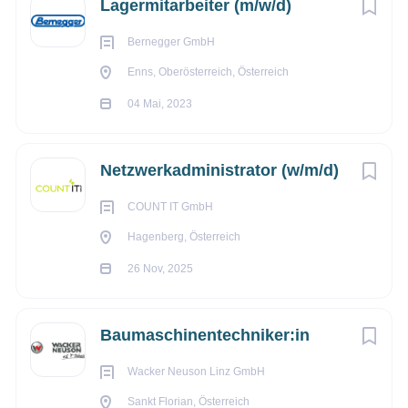
info@hoedlmayr.at
Lagermitarbeiter (m/w/d)
Aistin
Bernegger GmbH
Enns, Oberösterreich, Österreich
04 Mai, 2023
Netzwerkadministrator (w/m/d)
COUNT IT GmbH
Hagenberg, Österreich
26 Nov, 2025
Baumaschinentechniker:in
Wacker Neuson Linz GmbH
Sankt Florian, Österreich