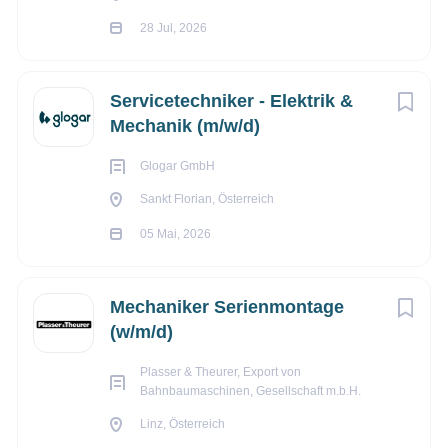
28 Jul, 2026
Servicetechniker - Elektrik &
Mechanik (m/w/d)
Glogar GmbH
Sankt Florian, Österreich
05 Mai, 2026
Mechaniker Serienmontage
(w/m/d)
Plasser & Theurer, Export von
Bahnbaumaschinen, Gesellschaft m.b.H.
Linz, Österreich