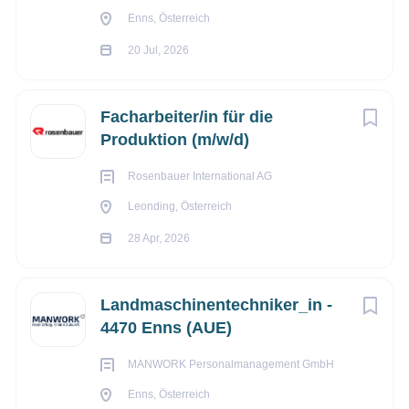
Benefits:
Enns, Österreich
20 Jul, 2026
Kantine
Paten- & Mentoren-Programm
Facharbeiter/in für die
Flexible Arbeitszeiten
Produktion (m/w/d)
Rosenbauer International AG
Leonding, Österreich
28 Apr, 2026
Landmaschinentechniker_in -
4470 Enns (AUE)
MANWORK Personalmanagement GmbH
Enns, Österreich