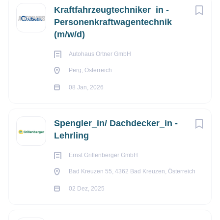
und Motivation unserer Mitarbeiter. Deshalb engagieren wir
Kraftfahrzeugtechniker_in -
Personenkraftwagentechnik
uns für die Förderung Ihrer Karriere in Österreich, indem wir
(m/w/d)
nicht nur einen Job, sondern eine berufliche Heimat bieten.
Autohaus Ortner GmbH
Wir suchen derzeit zum sofortigen Eintritt:
Perg, Österreich
08 Jan, 2026
Beruf
Spengler_in/ Dachdecker_in -
Lehrling
Industriekaufmann/-frau - Lehre
Ernst Grillenberger GmbH
Bad Kreuzen 55, 4362 Bad Kreuzen, Österreich
Stellenbeschreibung
02 Dez, 2025
Deine Aufgaben:
Büro‑ und Verwaltungsaufgaben erledigen