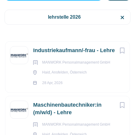
Haid, Ansfelden, Österreich
lehrstelle 2026
€1.071 monatlich
Anstellungsart
28 Apr, 2026
Vollzeit
(15)
Next
Industriekaufmann/-frau - Lehre
Lehre
(13)
ADMINISTRATION/SACHBEARBEITUNG
MANWORK Personalmanagement GmbH
Haid, Ansfelden, Österreich
VOLLZEIT
28 Apr, 2026
Gehaltsniveau
LEHRE
bis zu €20.000
(15)
Maschinenbautechniker:in
(m/w/d) - Lehre
MANWORK Personalmanagement GmbH
Firmenwortlaut
Haid, Ansfelden, Österreich