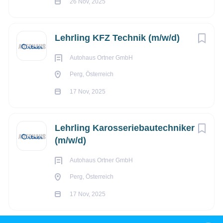
26 Nov, 2025
Allgemeine Informationen
Lehrling KFZ Technik (m/w/d)
Angaben des Unternehmens gemäß
Gleichbehandlungsgesetz
Autohaus Ortner GmbH
Perg, Österreich
Das Lehrlingseinkommen für die Lehrstelle als
Industriekaufmann/-frau - Lehre beträgt 1.071,00 EUR brutto
17 Nov, 2025
pro Monat.
Lehrling Karosseriebautechniker
(m/w/d)
über MANWORK
Autohaus Ortner GmbH
Personalmanagement
Perg, Österreich
GmbH
17 Nov, 2025