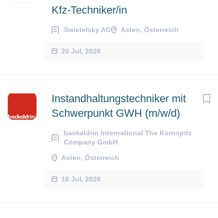
Kfz-Techniker/in
Swietelsky AG
Asten, Österreich
20 Jul, 2026
Instandhaltungstechniker mit
Schwerpunkt GWH (m/w/d)
backaldrin International The Kornspitz
Company GmbH
Asten, Österreich
16 Jul, 2026