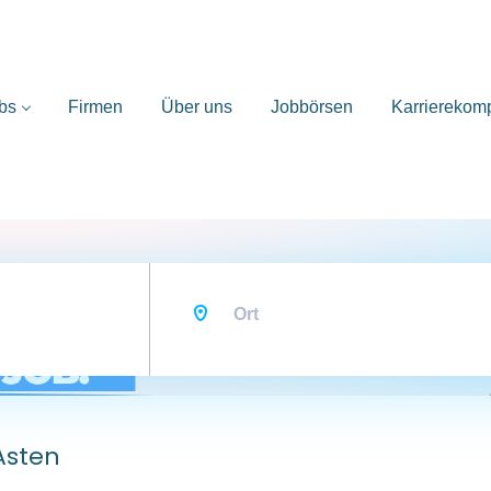
bs
Firmen
Über uns
Jobbörsen
Karrierekom
Ort
Asten