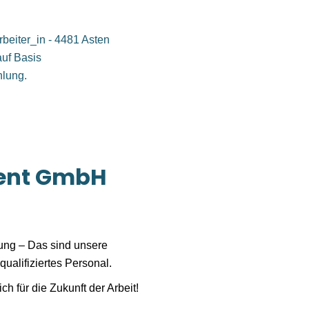
rbeiter_in - 4481 Asten
auf Basis
hlung.
ent GmbH
lung – Das sind unsere
qualifiziertes Personal.
für die Zukunft der Arbeit!
st sich seiner großen