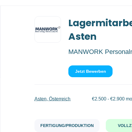
Back
Lagermitarbe
to
job
list
Asten
MANWORK Personal
Jetzt Bewerben
Asten, Österreich
€2.500 - €2.900 mo
FERTIGUNG/PRODUKTION
VOLLZ