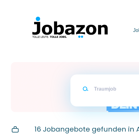
Skip
to
main
content
Jo
Traumjob
16 Jobangebote gefunden in 