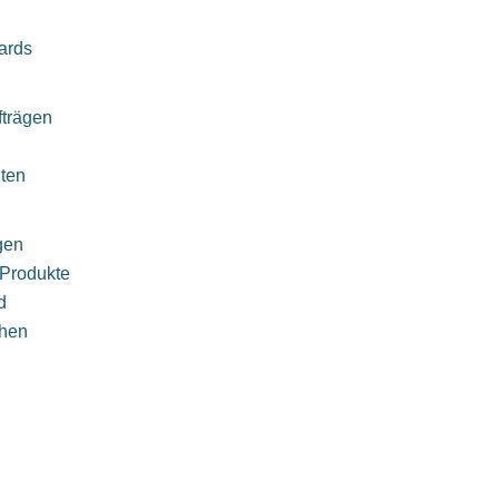
ards
fträgen
ten
gen
r Produkte
d
chen