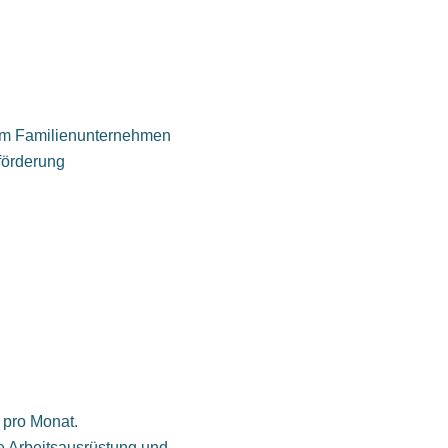
inem Familienunternehmen
förderung
o pro Monat.
te Arbeitsausrüstung und