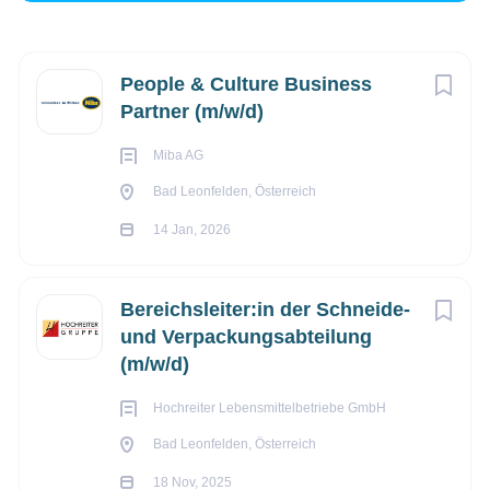
Next
People & Culture Business
Bad Leonfelden, Österreich
Partner (m/w/d)
€4.300 - €4.900 monatlich
Miba AG
14 Jan, 2026
Bad Leonfelden, Österreich
14 Jan, 2026
ANDERE BERUFE
Bereichsleiter:in der Schneide-
VOLLZEIT
und Verpackungsabteilung
(m/w/d)
TEILZEIT
Hochreiter Lebensmittelbetriebe GmbH
Bad Leonfelden, Österreich
18 Nov, 2025