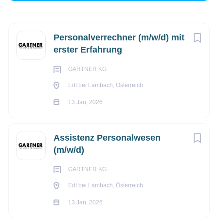
Next
Personalverrechner (m/w/d) mit
Edt bei Lambach, Österreich
erster Erfahrung
€2.800 - €3.800 monatlich
GARTNER KG
13 Jan, 2026
Edt bei Lambach, Österreich
13 Jan, 2026
EINKAUF/FINANZWESEN/CONTROLLING
Assistenz Personalwesen
PERSONALWESEN
(m/w/d)
GARTNER KG
VOLLZEIT
Edt bei Lambach, Österreich
13 Jan, 2026