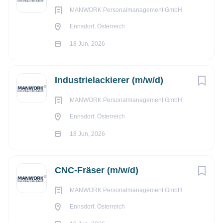
nicht nur einen Job, sondern eine berufliche Heimat bieten.
MANWORK Personalmanagement GmbH
Wir suchen derzeit zum sofortigen Eintritt:
Ennsdorf, Österreich
18 Jun, 2026
Beruf
Industrielackierer (m/w/d)
MANWORK Personalmanagement GmbH
Sandstrahler_in - 4482 Ennsdorf (DOY)
Ennsdorf, Österreich
18 Jun, 2026
Stellenbeschreibung
Ihre Aufgaben:
CNC-Fräser (m/w/d)
* Bauteile für das Strahlen vorbereiten (Abdecken und
MANWORK Personalmanagement GmbH
Reinigen)
* Strahlanlagen bestücken und bedienen
Ennsdorf, Österreich
* Stahlteile mit verschiedenen Strahlmitteln bearbeiten