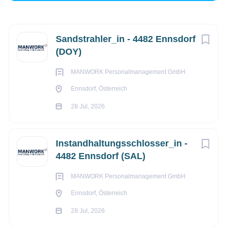
Ennsdorf, Österreich
Next
€17,50 pro Stunde
Sandstrahler_in - 4482 Ennsdorf
(DOY)
28 Jul, 2026
MANWORK Personalmanagement GmbH
Ennsdorf, Österreich
BAU/HANDWERK
28 Jul, 2026
VOLLZEIT
Instandhaltungsschlosser_in -
4482 Ennsdorf (SAL)
MANWORK Personalmanagement GmbH
Ennsdorf, Österreich
Unternehmensbeschreibung
28 Jul, 2026