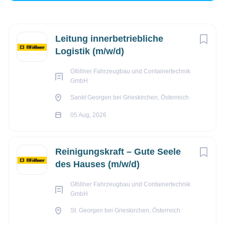
Next
Leitung innerbetriebliche
Sankt Georgen bei Grieskirchen, Österreich
Logistik (m/w/d)
€75.000 - €79.000 jährlich
Gföllner Fahrzeugbau und Containertechnik
05 Aug, 2026
GmbH
Sankt Georgen bei Grieskirchen, Österreich
05 Aug, 2026
SPEDITION/LOGISTIK
VOLLZEIT
Reinigungskraft – Gute Seele
des Hauses (m/w/d)
Gföllner Fahrzeugbau und Containertechnik
GmbH
St. Georgen bei Grieskirchen, Österreich