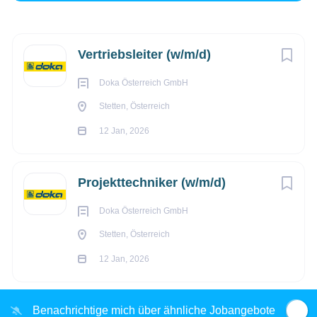
€47586,56 - €51.020 jährlich
12 Jan, 2026
Next
Vertriebsleiter (w/m/d)
Doka Österreich GmbH
ANDERE BERUFE
Stetten, Österreich
12 Jan, 2026
FERTIGUNG/PRODUKTION
Projekttechniker (w/m/d)
VOLLZEIT
Doka Österreich GmbH
Stetten, Österreich
12 Jan, 2026
Doka – ein innovativer und zuverlässiger Partner der
Bauindustrie. Seit über 150 Jahren.
Als führender Anbieter von Lösungen für Schalung und
Benachrichtige mich über ähnliche Jobangebote
Gerüst kennen wir die Herausforderungen unserer Kunden.