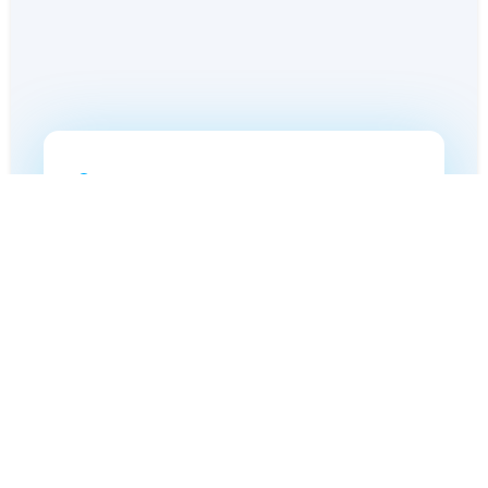
Traumjob
Ort
Jobs
finden
Jobs Finden