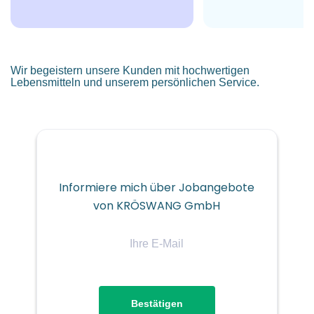
€3.349 - €3.500 monatlich
18 Nov, 2025
Wir begeistern unsere Kunden mit hochwertigen
Lebensmitteln und unserem persönlichen Service.
SPEDITION/LOGISTIK
VOLLZEIT
Informiere mich über Jobangebote
von KRÖSWANG GmbH
Ihre
Einsatzort:
E-
Mail
Grieskirchen