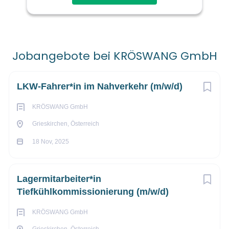
Einsatzland:
AT Grieskirchen / OÖ
Jobangebote bei KRÖSWANG GmbH
Beschäftigungsausmaß:
Next
LKW-Fahrer*in im Nahverkehr (m/w/d)
KRÖSWANG GmbH
Vollzeit // Montag bis Freitag
Grieskirchen, Österreich
18 Nov, 2025
Deine Motivation
Lagermitarbeiter*in
Du hast einen Führerschein der Klasse C (plus C95) und
Tiefkühlkommissionierung (m/w/d)
möchtest einen sicheren, gut bezahlten Job mit freien
KRÖSWANG GmbH
Wochenenden? In unserem erfolgreichen Familienbetrieb