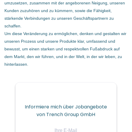
umzusetzen, zusammen mit der angeborenen Neigung, unseren
Die Trench Gruppe ist Weltmarktführer bei
Kunden zuzuhören und zu kümmern, sowie die Fähigkeit,
Hochspannungsprodukten wie Messwandler,
stärkende Verbindungen zu unseren Geschäftspartnern zu
Durchführungen und Drosselspulen. Trench Austria
schaffen.
entwickelt und produziert am Standort Leonding innovative
Um diese Veränderung zu ermöglichen, denken und gestalten wir
Hochspannungsprodukte und verantwortet global alle
unseren Prozess und unsere Produkte klar, umfassend und
Vertriebs- & Entwicklungs-Aktivitäten in der Gruppe.
bewusst, um einen starken und respektvollen Fußabdruck auf
dem Markt, den wir führen, und in der Welt, in der wir leben, zu
hinterlassen.
Informiere mich über Jobangebote
von Trench Group GmbH
Ihre
E-
Ihre Aufgaben: