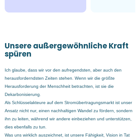
€57082,34 - €60.000 jährlich
20 Jul, 2026
SPEDITION/LOGISTIK
Unsere außergewöhnliche Kraft
spüren
VOLLZEIT
Ich glaube, dass wir vor den aufregendsten, aber auch den
herausforderndsten Zeiten stehen. Wenn wir die größte
Herausforderung der Menschheit betrachten, ist sie die
Dekarbonisierung.
Als Schlüsselakteure auf dem Stromübertragungsmarkt ist unser
Teamleiter Lager (m/w/d)
Ansatz nicht nur, einen nachhaltigen Wandel zu fördern, sondern
ihn zu leiten, während wir andere einbeziehen und unterstützen,
Über Trench Austria - Gemeinsam machen wir den
dies ebenfalls zu tun.
Unterschied
Was uns wirklich auszeichnet, ist unsere Fähigkeit, Vision in Tat