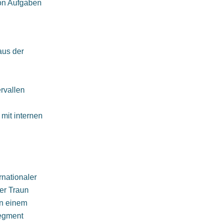
on Aufgaben
aus der
rvallen
mit internen
nationaler
er Traun
in einem
segment