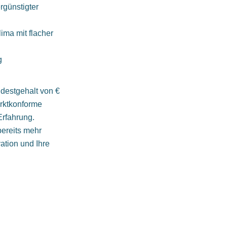
rgünstigter
ima mit flacher
g
ndestgehalt von €
arktkonforme
Erfahrung.
bereits mehr
vation und Ihre