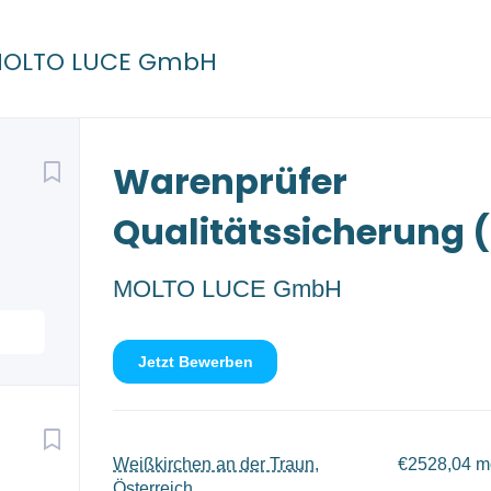
MOLTO LUCE GmbH
Back
Warenprüfer
to
job
list
Qualitätssicherung
MOLTO LUCE GmbH
Jetzt Bewerben
Weißkirchen an der Traun,
€2528,04 m
Österreich