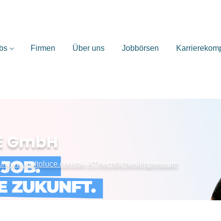
bs
Firmen
Über uns
Jobbörsen
Karrierekom
E GmbH
s://www.moltoluce.com/de-AT/rechtliches/impressum