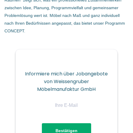
Räumen“ zeigt sich, was ein professionelles Zusammenwirken
Dann starte deine Lehre als Tischlereitechniker/-in bei
zwischen Idee, Planung, Programmvielfalt und gemeinsamer
Weissengruber und lebe dein Talent!
Problemlösung wert ist. Möbel nach Maß und ganz individuell
Als Tischlereitechniker/-in spezialisierst du dich ab dem 3.
nach Ihren Bedürfnissen angepasst, das bietet unser Programm
Lehrjahr entweder für den
CONCEPT.
Schwerpunkt Planung oder
Schwerpunkt Produktion
Dein Aufgabenbereich:
Fertigung moderner, hochwertiger Inneneinrichtung
Informiere mich über Jobangebote
und Möbel in verschiedenen Bereichen der Produktion
von Weissengruber
Arbeiten mit moderner Maschinentechnik
Möbelmanufaktur GmbH
Vielseitige Aufgaben in der Handfertigung und
Ihre
Maschinenfertigung
E-
Unsere Anforderungen:
Mail
Abgeschlossene Pflichtschule
Freude am Arbeiten mit dem Werkstoff Holz