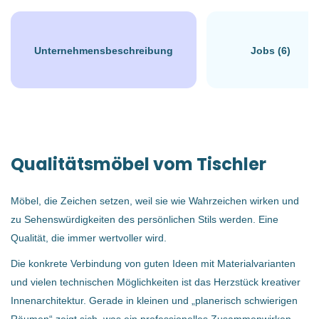
Ried in der Riedmark, Österreich
€1.000 monatlich
Unternehmensbeschreibung
Jobs (6)
27 Jan, 2026
BAU/HANDWERK
Qualitätsmöbel vom Tischler
LEHRE
Möbel, die Zeichen setzen, weil sie wie Wahrzeichen wirken und
zu Sehenswürdigkeiten des persönlichen Stils werden. Eine
Lehrzeit:
4 Jahre
Qualität, die immer wertvoller wird.
Du bist handwerklich geschickt?
Die konkrete Verbindung von guten Ideen mit Materialvarianten
Du hast Interesse daran mit dem Werkstoff Holz zu arbeiten?
und vielen technischen Möglichkeiten ist das Herzstück kreativer
Du bist ein Teamplayer?
Innenarchitektur. Gerade in kleinen und „planerisch schwierigen