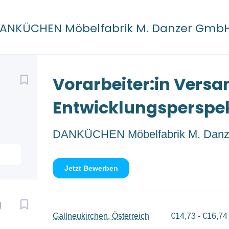
DANKÜCHEN Möbelfabrik M. Danzer Gmb
Back
Vorarbeiter:in Versa
to
job
list
Entwicklungsperspe
DANKÜCHEN Möbelfabrik M. Dan
Jetzt Bewerben
g
Gallneukirchen, Österreich
€14,73 - €16,74