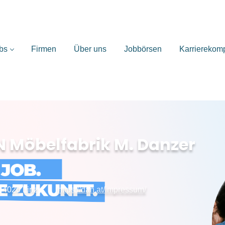
bs
Firmen
Über uns
Jobbörsen
Karrierekom
Möbelfabrik M. Danzer
 4020 Linz
https://dan.at/impressum/