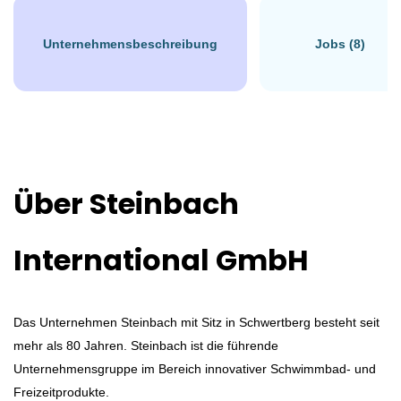
Unternehmensbeschreibung
Jobs (8)
Schwertberg, Österreich
€2.500 - €4.000 monatlich
03 Aug, 2026
Über Steinbach
TECHNIK/INGENIEURWESEN
VOLLZEIT
International GmbH
Das Unternehmen Steinbach mit Sitz in Schwertberg besteht seit
mehr als 80 Jahren. Steinbach ist die führende
Technikprofi für die
Unternehmensgruppe im Bereich innovativer Schwimmbad- und
Freizeitprodukte.