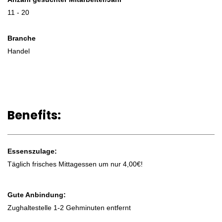
Positionsebene
11 - 20
Berufserfahrung
Branche
Arbeitsmodell
Handel
On-site
Dienstort
Benefits:
Schwertberg
Berufsfelder
Essenszulage:
Täglich frisches Mittagessen um nur 4,00€!
Technik, Ingenieurwesen
Gute Anbindung:
Offene Stellen
Zughaltestelle 1-2 Gehminuten entfernt
1 Stelle offen für diese Position