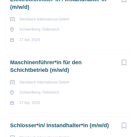
(m/w/d)
Flache Hierarchien
und viel Freiraum für deine
eigenen Ideen
Steinbach International GmbH
Öffentliche Verkehrsanbindung
, Parkplätze direkt
Schwertberg, Österreich
vor Ort
27 Apr, 2026
Go
to
job
Maschinenführer*in für den
list
Schichtbetrieb (m/w/d)
Steinbach International GmbH
Schwertberg, Österreich
27 Apr, 2026
Schlosser*in/ Instandhalter*in (m/w/d)