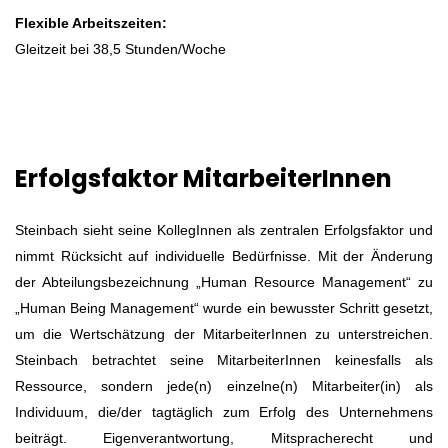
Flexible Arbeitszeiten:
Gleitzeit bei 38,5 Stunden/Woche
Über das Unternehmen
Arbeitgeber
Steinbach International GmbH
Erfolgsfaktor MitarbeiterInnen
Mitarbeiter*innenanzahl
Steinbach sieht seine KollegInnen als zentralen Erfolgsfaktor und
nimmt Rücksicht auf individuelle Bedürfnisse. Mit der Änderung
101 - 500 Mitarbeiter*innen
der Abteilungsbezeichnung „Human Resource Management“ zu
„Human Being Management“ wurde ein bewusster Schritt gesetzt,
Standorte
um die Wertschätzung der MitarbeiterInnen zu unterstreichen.
Steinbach betrachtet seine MitarbeiterInnen keinesfalls als
Schwertberg
Ressource, sondern jede(n) einzelne(n) Mitarbeiter(in) als
Mechanik/Elektrotechnik/Automation
Individuum, die/der tagtäglich zum Erfolg des Unternehmens
Du begeisterst dich für Technik, tüftelst gerne an Lösungen
beiträgt. Eigenverantwortung, Mitspracherecht und