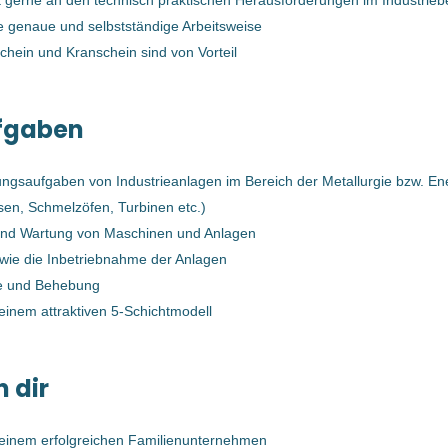
t gerne an den technisch praktischen Herausforderungen im Industrieb
10 Mai, 2024
e genaue und selbstständige Arbeitsweise
schein und Kranschein sind von Vorteil
SchlosserIn für TMG (m/w/d)
fgaben
Bernegger GmbH
Enns, Oberösterreich, Österreich
ungsaufgaben von Industrieanlagen im Bereich der Metallurgie bzw. En
25 Sep, 2023
ssen, Schmelzöfen, Turbinen etc.)
und Wartung von Maschinen und Anlagen
ie die Inbetriebnahme der Anlagen
Schlosser für TMG (m/w/d)
e und Behebung
Bernegger GmbH
 einem attraktiven 5-Schichtmodell
Enns, Österreich
23 Feb, 2023
n dir
n einem erfolgreichen Familienunternehmen
Benachrichtige mich über ähnliche Jobangebote