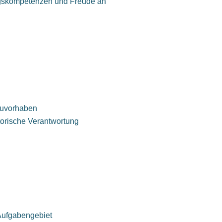
ngskompetenzen und Freude an
auvorhaben
torische Verantwortung
ufgabengebiet