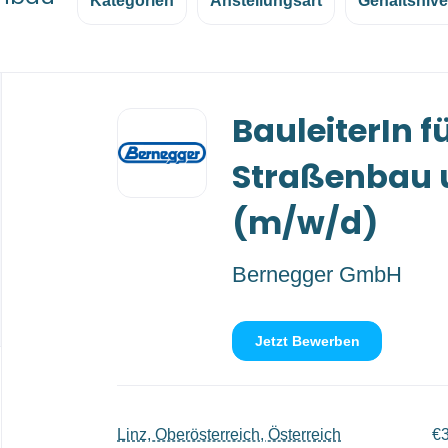
Kategorien
Anstellungsart
Gehaltsniv
Back
BauleiterIn f
to
job
list
Straßenbau 
(m/w/d)
Bernegger GmbH
Jetzt Bewerben
Linz, Oberösterreich, Österreich
€3