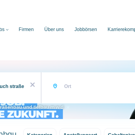
bs
Firmen
Über uns
Jobbörsen
Karrierekom
Ort
x
straßenbau und tiefbau m w d
enbau