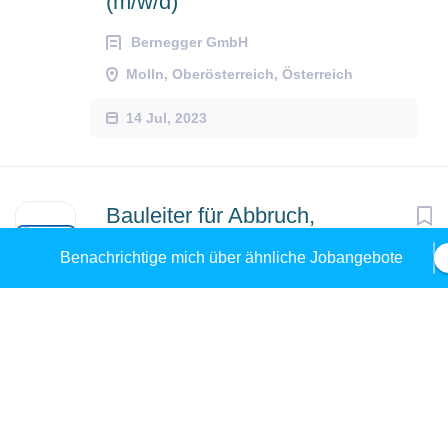
(m/w/d)
Bernegger GmbH
Molln, Oberösterreich, Österreich
14 Jul, 2023
Bauleiter für Abbruch,
Straßenbau und Tiefbau
Benachrichtige mich über ähnliche Jobangebote
(m/w/d)
Bernegger GmbH
Linz, Oberösterreich, Österreich
31 Mai, 2024