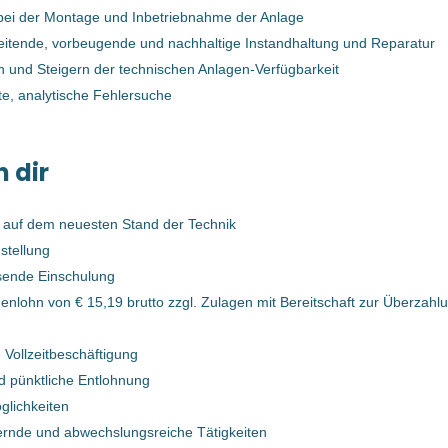
bei der Montage und Inbetriebnahme der Anlage
06 Nov, 2025
eitende, vorbeugende und nachhaltige Instandhaltung und Reparatur
en und Steigern der technischen Anlagen-Verfügbarkeit
InstandhalterIn (mechanisch) für
ete, analytische Fehlersuche
Kunststoffsortieranlage (m/w/d)
Bernegger GmbH
n dir
Enns, Oberösterreich, Österreich
 auf dem neuesten Stand der Technik
03 Jan, 2025
stellung
sende Einschulung
InstandhalterIn (mechanisch) für
enlohn von € 15,19 brutto zzgl. Zulagen mit Bereitschaft zur Überzahl
Kunststoffsortieranlage (m/w/d)
g
 Vollzeitbeschäftigung
Bernegger GmbH
d pünktliche Entlohnung
Enns, Oberösterreich, Österreich
glichkeiten
rnde und abwechslungsreiche Tätigkeiten
29 Jan, 2024