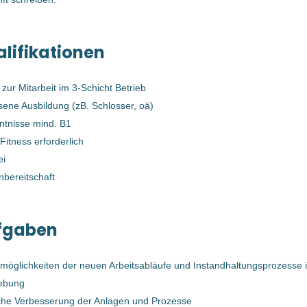
Enns, Österreich
30 Apr, 2026
lifikationen
 zur Mitarbeit im 3-Schicht Betrieb
InstandhalterIn (mechanisch) für
ene Ausbildung (zB. Schlosser, oä)
Kunststoffsortieranlage (m/w/d)
ntnisse mind. B1
Bernegger GmbH
Fitness erforderlich
Enns, Österreich
ei
bereitschaft
28 Apr, 2026
fgaben
InstandhalterIn (mechanisch) für
Kunststoffsortieranlage (m/w/d)
möglichkeiten der neuen Arbeitsabläufe und Instandhaltungsprozesse i
Bernegger GmbH
ebung
Enns, Österreich
iche Verbesserung der Anlagen und Prozesse