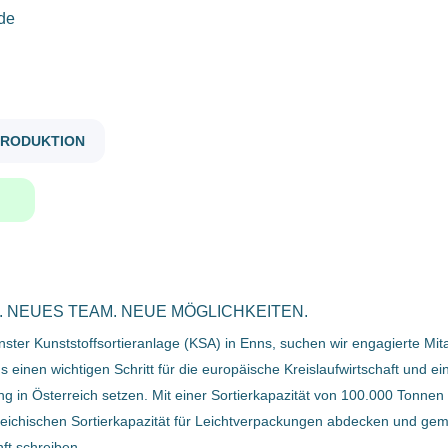
de
Anstellungsart
instandhalter mechanisch für kunststoffsortieranlage m w d
Vollzeit
(7)
PRODUKTION
Instandhalter (mechanisch) für
Kunststoffsortieranlage (m/w/d)
Gehaltsniveau
Bernegger GmbH
€20.000 - €40.000
(7)
4470 Enns Österreich
15 Nov, 2023
 NEUES TEAM. NEUE MÖGLICHKEITEN.
Firmenwortlaut
ter Kunststoffsortieranlage (KSA) in Enns, suchen wir engagierte Mita
einen wichtigen Schritt für die europäische Kreislaufwirtschaft und ei
InstandhalterIn (mechanisch) für
Bernegger GmbH
(7)
ng in Österreich setzen. Mit einer Sortierkapazität von 100.000 Tonne
Kunststoffsortieranlage (m/w/d)
reichischen Sortierkapazität für Leichtverpackungen abdecken und gem
Bernegger GmbH
ft schreiben.