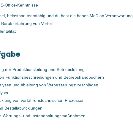
VerfahrenstechnikerIn für TBS,
S-Office-Kenntnisse
Assistenz der
Produktionsleitung (m/w/d)
xibel, belastbar, teamfähig und du hast ein hohes Maß an Verantwortun
 Berufserfahrung von Vorteil
Bernegger GmbH
ntalität
Enns, Österreich
06 Sep, 2024
fgabe
Anlagen- und
ng der Produktionsleitung und Betriebsleitung
VerfahrenstechnikerIn für TBS,
von Funktionsbeschreibungen und Betriebshandbüchern
Assistenz der
lysen und Ableitung von Verbesserungsvorschlägen
Produktionsleitung (m/w/d)
lysen
cklung von verfahrenstechnischen Prozessen
Bernegger GmbH
nd Bestellabwicklungen
Enns, Oberösterreich, Österreich
on Wartungs- und Instandhaltungsmaßnahmen
10 Mai, 2024