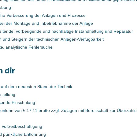
03 Jan, 2025
ebung
iche Verbesserung der Anlagen und Prozesse
bei der Montage und Inbetriebnahme der Anlage
InstandhalterIn (mechanisch) für
eitende, vorbeugende und nachhaltige Instandhaltung und Reparatur
Kunststoffsortieranlage (m/w/d)
en und Steigern der technischen Anlagen-Verfügbarkeit
ete, analytische Fehlersuche
Bernegger GmbH
Enns, Oberösterreich, Österreich
n dir
29 Jan, 2024
 auf dem neuesten Stand der Technik
InstandhalterIn (mechanisch) für
stellung
Kunststoffsortieranlage (m/w/d)v
sende Einschulung
enlohn von € 17,11 brutto zzgl. Zulagen mit Bereitschaft zur Überzahl
Bernegger GmbH
g
Enns, Oberösterreich, Österreich
 Vollzeitbeschäftigung
22 Jan, 2024
d pünktliche Entlohnung