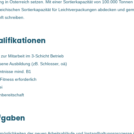
ng in Österreich setzen. Mit einer Sortierkapazität von 100.000 Tonne
Enns, Österreich
reichischen Sortierkapazität für Leichtverpackungen abdecken und gem
ft schreiben.
30 Apr, 2026
lifikationen
InstandhalterIn (mechanisch) für
Kunststoffsortieranlage (m/w/d)
 zur Mitarbeit im 3-Schicht Betrieb
Bernegger GmbH
ene Ausbildung (zB. Schlosser, oä)
Enns, Österreich
ntnisse mind. B1
28 Apr, 2026
Fitness erforderlich
ei
bereitschaft
InstandhalterIn (mechanisch) für
Kunststoffsortieranlage (m/w/d)
fgaben
Bernegger GmbH
Enns, Oberösterreich, Österreich
möglichkeiten der neuen Arbeitsabläufe und Instandhaltungsprozesse i