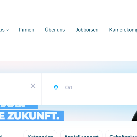
bs
Firmen
Über uns
Jobbörsen
Karrierekom
Ort
x