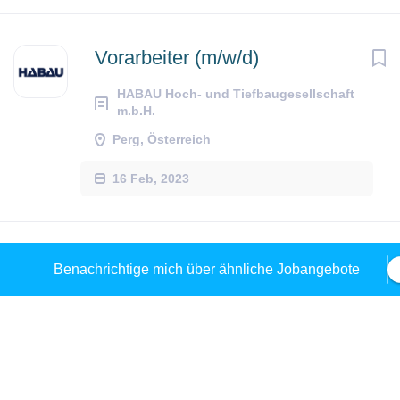
Vorarbeiter (m/w/d)
HABAU Hoch- und Tiefbaugesellschaft
m.b.H.
Perg, Österreich
16 Feb, 2023
LKW-Fahrer*in für
Benachrichtige mich über ähnliche Jobangebote
internationale Fahrten (m/w/d)
Steinbach International GmbH
Schwertberg, Schwertberg, Österreich
20 Jul, 2026