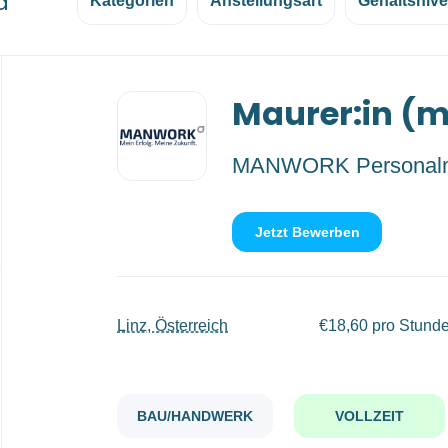
d
Kategorien
Anstellungsart
Gehaltsniv
Back
Maurer:in (
to
job
list
MANWORK Personal
Jetzt Bewerben
Linz, Österreich
€18,60 pro Stund
BAU/HANDWERK
VOLLZEIT