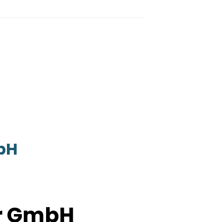
bH
r GmbH