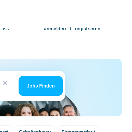
pass
anmelden
registrieren
Jobs
x
finden
Jobs Finden