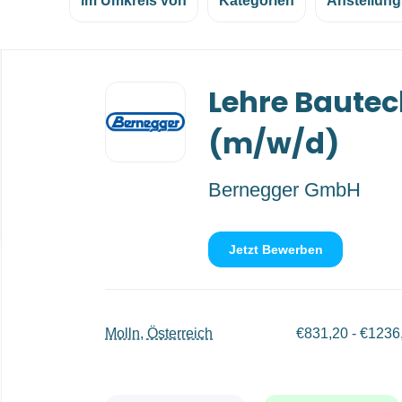
im Umkreis von
Kategorien
Anstellung
Back
Lehre Bautec
to
job
list
(m/w/d)
Bernegger GmbH
Jetzt Bewerben
Molln, Österreich
€831,20 - €1236