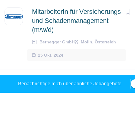
MitarbeiterIn für Versicherungs-
und Schadenmanagement
(m/w/d)
Bernegger GmbH
Molln, Österreich
25 Okt, 2024
BautechnikerIn für Brunnenbau,
Benachrichtige mich über ähnliche Jobangebote
Brunnensanierung und
Erdwärmeprojekte (m/w/d)
Bernegger GmbH
Molln, Oberösterreich, Österreich