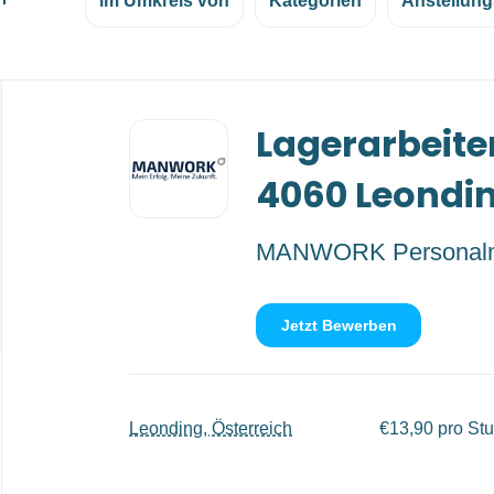
im Umkreis von
Kategorien
Anstellung
Back
Lagerarbeite
to
job
list
4060 Leondi
MANWORK Personal
Jetzt Bewerben
Leonding, Österreich
€13,90 pro St