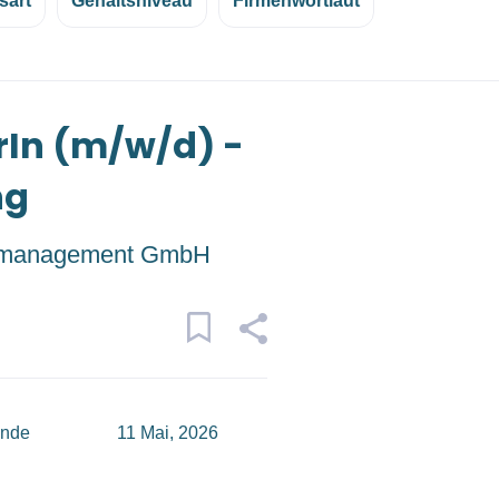
sart
Gehaltsniveau
Firmenwortlaut
rIn (m/w/d) -
ng
management GmbH
unde
11 Mai, 2026