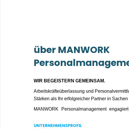
über MANWORK
Personalmanagem
WIR BEGEISTERN GEMEINSAM.
Arbeitskräfteüberlassung und Personalvermitt
Stärken als Ihr erfolgreicher Partner in Sachen 
MANWORK Personalmanagement engagiert s
Arbeit!
MANWORK Personalmanagement GmbH is
UNTERNEHMENSPROFIL