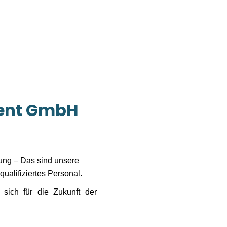
ent GmbH
lung – Das sind unsere
qualifiziertes Personal.
ich für die Zukunft der
t sich seiner großen