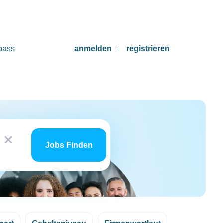
pass
anmelden
registrieren
Jobs
x
finden
Jobs Finden