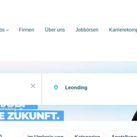
bs
Firmen
Über uns
Jobbörsen
Karrierekom
Ort
x
onding
n