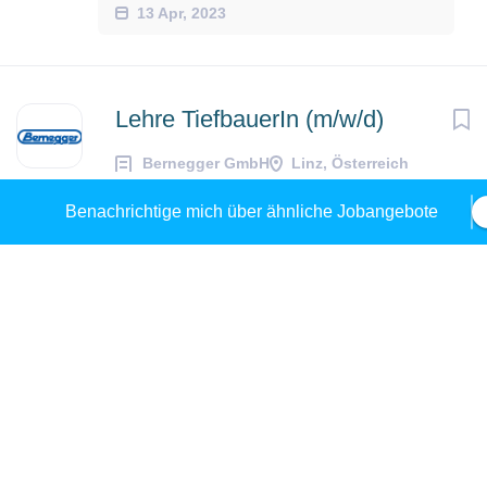
13 Apr, 2023
Lehre TiefbauerIn (m/w/d)
Bernegger GmbH
Linz, Österreich
13 Apr, 2023
Benachrichtige mich über ähnliche Jobangebote
Facharbeiter:in - Schweißer:in
Österreichische Postbus Aktiengesellschaft
Linz, Österreich
05 Aug, 2026