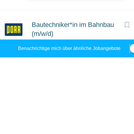
Bautechniker*in im Bahnbau
(m/w/d)
PORR AG
Traun, Österreich
Benachrichtige mich über ähnliche Jobangebote
10 Dez, 2025
Schweisser (m/w/d)
Voith – Werke Ing. A. Fritz Voith GmbH. &
Co. KG.
Traun, Österreich
01 Dez, 2025