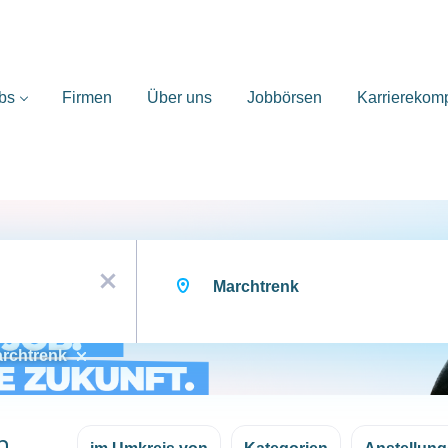
bs
Firmen
Über uns
Jobbörsen
Karrierekom
Ort
x
rchtrenk
n