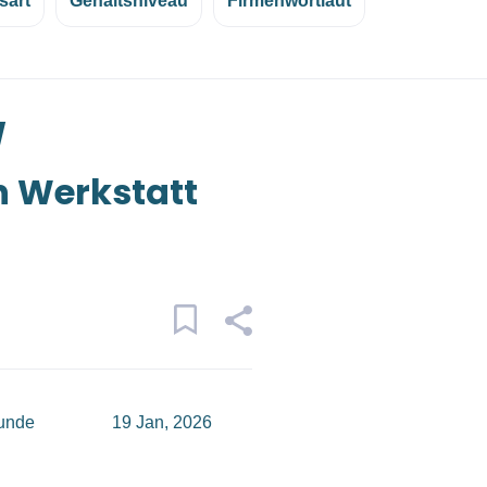
sart
Gehaltsniveau
Firmenwortlaut
/
n Werkstatt
tunde
19 Jan, 2026