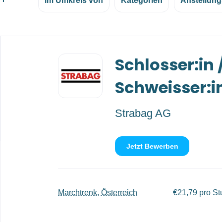
im Umkreis von
Kategorien
Anstellung
Back
Schlosser:in 
to
job
list
Schweisser:i
Strabag AG
Jetzt Bewerben
Marchtrenk, Österreich
€21,79 pro S