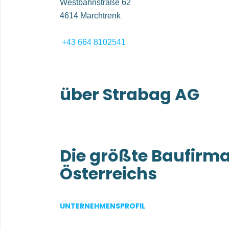
Westbahnstraße 62
4614 Marchtrenk
+43 664 8102541
über Strabag AG
Die größte Baufirm
Österreichs
STRABAG ist Österreichs größtes Bauunterne
UNTERNEHMENSPROFIL
Marktführerin in sämtlichen Bereichen der Bauin
Innovationsstärke, Know-how und ein hoher Sp