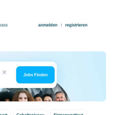
pass
anmelden
registrieren
Jobs
x
finden
Jobs Finden