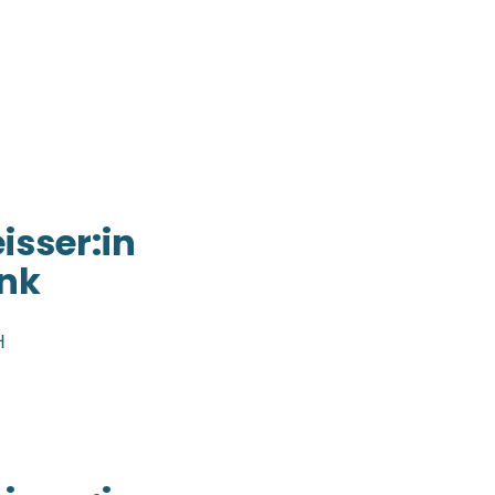
isser:in
enk
H