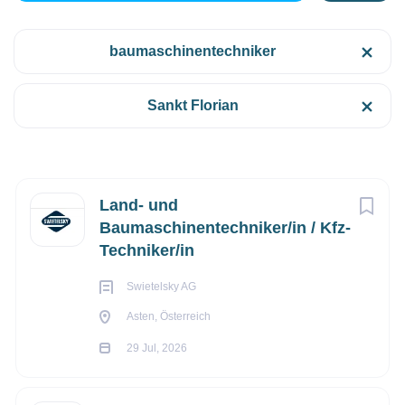
baumaschinentechniker
Asten, Österreich
Kategorien
€3388,31 - €4.000 monatlich
Sankt Florian
Technik/Ingenieurwesen
(5)
29 Jul, 2026
Bau/Handwerk
(4)
Next
Land- und
TECHNIK/INGENIEURWESEN
Baumaschinentechniker/in / Kfz-
Techniker/in
Anstellungsart
VOLLZEIT
Vollzeit
(7)
Swietelsky AG
Asten, Österreich
29 Jul, 2026
Gehaltsniveau