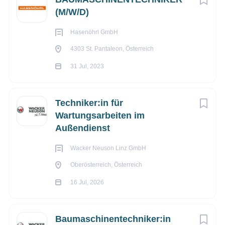
(M/W/D)
Hasenöhrl GmbH
Dienststelle
4303 St. Pantaleon, Österreich
31 Jul, 2023
SWIETELSKY AG - Tiefbau OÖ
Dienstort
Techniker:in für
Wartungsarbeiten im
Asten
Außendienst
Eintritt per
Wacker Neuson Linz GmbH
02.07.2026
Oberösterreich, Österreich
16 Jul, 2026
Tätigkeiten
Als Bau- und Landmaschinentechniker/in bzw. Kfz-
Baumaschinentechniker:in