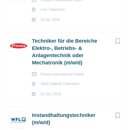
ebenso wie die starke Identifikation mit unseren Produkten.
Herbert Handlbauer GmbH
Respektvolles Miteinander bedeutet für uns zuzuhören und
Linz, Österreich
Feedback zu geben – ob Lob oder Kritik – alles hat Platz.
20 Jul, 2026
Unser Einsatz für Spitzenleistungen
Techniker für die Bereiche
Elektro-, Betriebs- &
Anlagentechnik oder
Unsere Mitarbeiter vereint eines: Sie sind über die Maßen
Mechatronik (m/w/d)
hinaus engagiert. Das zeigt sich in Höchstleistungen wie
Hochofen-Zustellungen in Rekordzeit oder bei der Entwicklung
Fronius International GmbH
von außergewöhnlichen Lösungen für unsere Kunden.
4642 Sattledt, Österreich
02 Jun, 2026
Lernen als Basis des Erfolges
Instandhaltungstechniker
Lernen wie wir es verstehen, ist die Bereitschaft sich für Neues
(m/w/d)
zu begeistern, sich und seine Fähigkeiten weiterzuentwickeln.