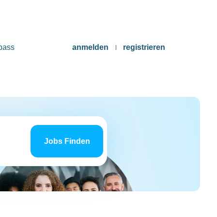
pass
anmelden
registrieren
Jobs
finden
Jobs Finden