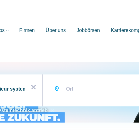
bs
Firmen
Über uns
Jobbörsen
Karrierekom
Ort
x
ystemtechnik antrieb