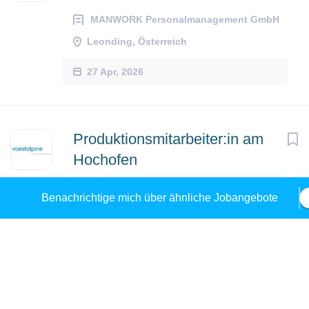
MANWORK Personalmanagement GmbH
Leonding, Österreich
27 Apr, 2026
Produktionsmitarbeiter:in am
Hochofen
voestalpine AG
Linz, Österreich
Benachrichtige mich über ähnliche Jobangebote
30 Jul, 2026
AllgemeineR HilfsarbeiterIn