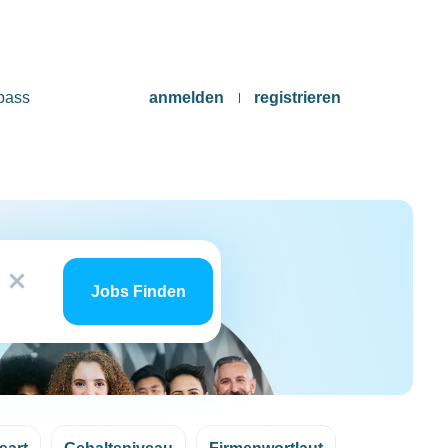
pass
anmelden
registrieren
Jobs
x
finden
Jobs Finden