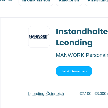
im Umkreis von
Kategorien
Anstellung
Back
Instandhalte
to
job
list
Leonding
MANWORK Personal
Jetzt Bewerben
Leonding, Österreich
€2.100 - €3.000 