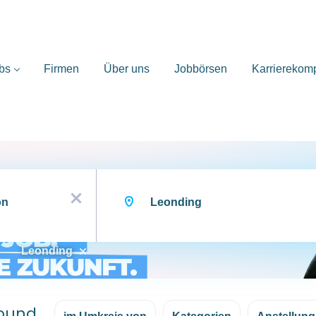
bs
Firmen
Über uns
Jobbörsen
Karrierekom
Ort
x
Leonding
found