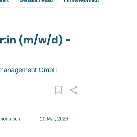
sart
Gehaltsniveau
Firmenwortlaut
r:in (m/w/d) -
management GmbH
monatlich
20 Mai, 2026