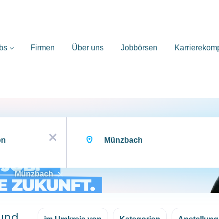
bs
Firmen
Über uns
Jobbörsen
Karrierekom
Ort
x
Münzbach
ound