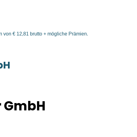
hn von € 12,81 brutto + mögliche Prämien.
bH
er GmbH