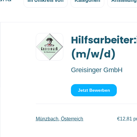
im Umkreis von
Kategorien
Anstellung
Back
Hilfsarbeiter
to
job
list
(m/w/d)
Greisinger GmbH
Jetzt Bewerben
Münzbach, Österreich
€12,81 p