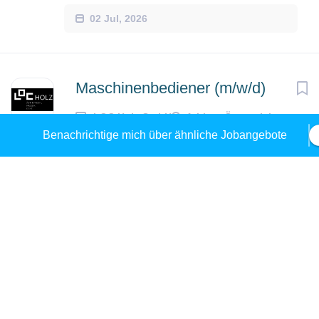
02 Jul, 2026
Maschinenbediener (m/w/d)
LOC Holz GmbH
Arbing, Österreich
Benachrichtige mich über ähnliche Jobangebote
19 Jun, 2026
Produktionsarbeiter (m/w/d)
LOC Holz GmbH
Arbing, Österreich
19 Jun, 2026