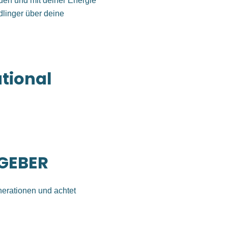
den und mit deiner Energie
dlinger über deine
ational
TGEBER
nerationen und achtet
beitgeber zu sein. Wir wollen,
itarbeiter besser wirkt.