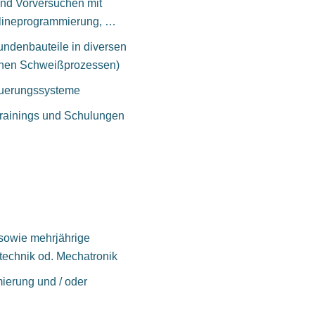
nd Vorversuchen mit
fflineprogrammierung, …
undenbauteile in diversen
ichen Schweißprozessen)
euerungssysteme
Trainings und Schulungen
sowie mehrjährige
technik od. Mechatronik
ierung und / oder