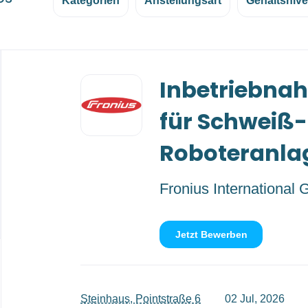
Kategorien
Anstellungsart
Gehaltsniv
Back
Inbetriebna
to
job
list
für Schweiß-
Roboteranla
Fronius International
Jetzt Bewerben
Steinhaus, Pointstraße 6
02 Jul, 2026