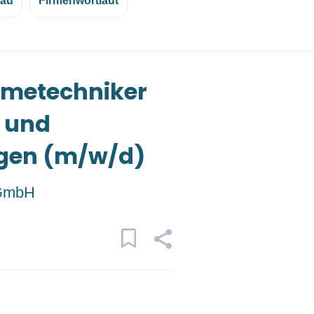
eau
Firmenwortlaut
hmetechniker
 und
gen (m/w/d)
 GmbH