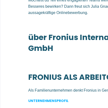
Möchtest du Teil eines engagierten Teams wer
Besseres bewirken? Dann freut sich Julia Gna
aussagekräftige Onlinebewerbung.
über Fronius Intern
GmbH
FRONIUS ALS ARBEI
Als Familienunternehmen
denkt Fronius in Ge
darauf ein
stabiler, langfristig erfolgreicher Ar
UNTERNEHMENSPROFIL
dass die Energie unserer Mitarbeiterinnen und M