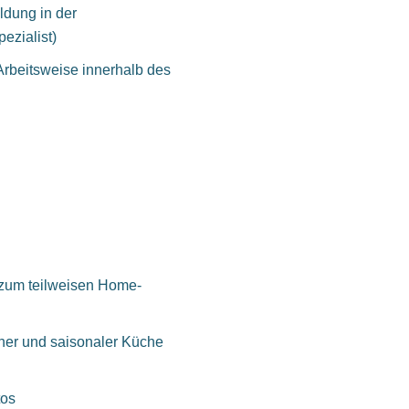
ldung in der
ezialist)
Arbeitsweise innerhalb des
t zum teilweisen Home-
her und saisonaler Küche
tos