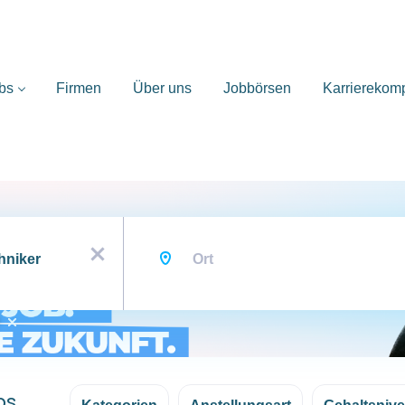
bs
Firmen
Über uns
Jobbörsen
Karrierekom
Ort
x
bs