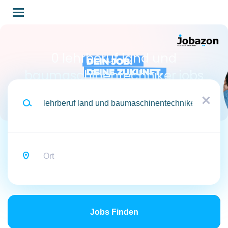
Skip
to
main
content
0 lehrberuf land und
baumaschinentechniker jobs
Traumjob
found
x
Ort
Jobs
finden
Jobs Finden