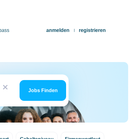
pass
anmelden
registrieren
Jobs
x
finden
Jobs Finden