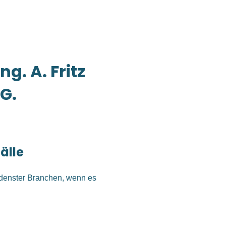
g. A. Fritz
G.
fälle
edenster Branchen, wenn es
geht.
nsere langjährige Erfahrung
gie- und Recyclingindustrie.