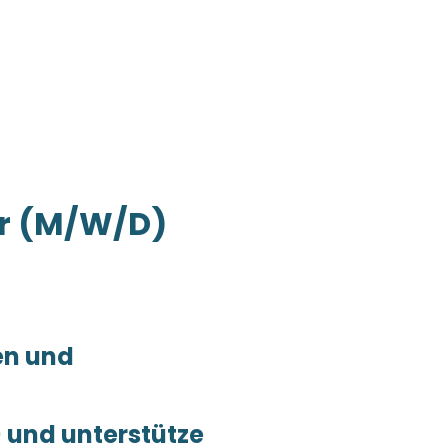
r (M/W/D)
en und
)
und unterstütze