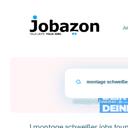
Skip
to
main
content
Jo
Traumjob
montage schweißer
1 montage schweißer jobs foun