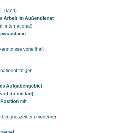
E-Hand)
ur
Arbeit im Außendienst
f. international)
bewusstsein
kenntnisse vorteilhaft
national tätigen
hes Aufgabengebiet
ird dir nie fad)
 Position
mit
arbeitungszeit ein moderner
 gerne!