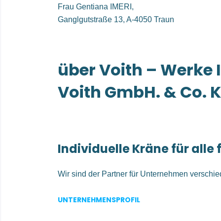
Frau Gentiana IMERI,
Ganglgutstraße 13, A-4050 Traun
über Voith – Werke In
Voith GmbH. & Co. K
Individuelle Kräne für alle 
Wir sind der Partner für Unternehmen verschi
um leistungsstarke und flexible Kranlösungen 
UNTERNEHMENSPROFIL
Unsere Kundinnen und Kunden vertrauen auf u
in der Holz-, Metall-, Papier-, Automobil-, Ener