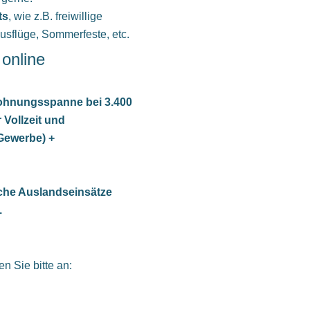
ts
, wie z.B. freiwillige
usflüge, Sommerfeste, etc.
nline
tlohnungsspanne bei 3.400
 Vollzeit und
Gewerbe) +
liche Auslandseinsätze
.
n Sie bitte an: