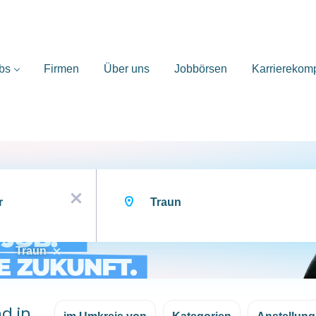
bs
Firmen
Über uns
Jobbörsen
Karrierekom
Ort
x
Traun
d in