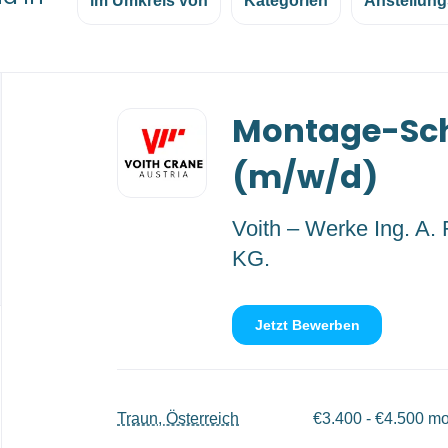
im Umkreis von
Kategorien
Anstellung
Back
Montage-Sc
to
job
list
(m/w/d)
Voith – Werke Ing. A.
KG.
Jetzt Bewerben
Traun, Österreich
€3.400 - €4.500 mo