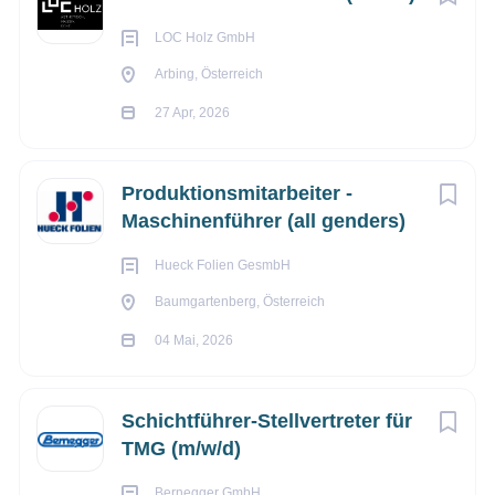
LOC Holz GmbH
Arbing, Österreich
27 Apr, 2026
Produktionsmitarbeiter -
Maschinenführer (all genders)
Hueck Folien GesmbH
Baumgartenberg, Österreich
04 Mai, 2026
Schichtführer-Stellvertreter für
TMG (m/w/d)
Bernegger GmbH