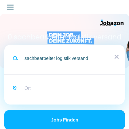
Skip
to
main
content
0 sachbearbeiter logistik versand
jobs found
Traumjob
x
Ort
Jobs
finden
Jobs Finden