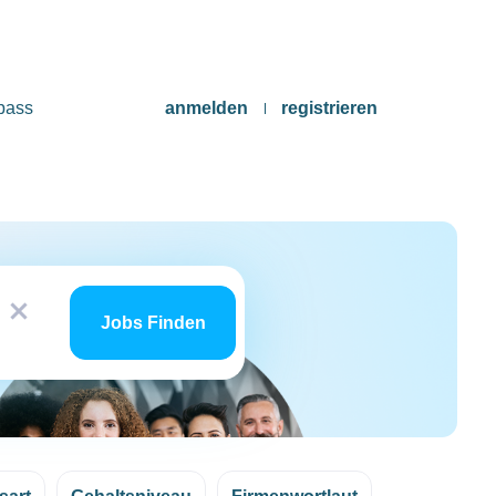
pass
anmelden
registrieren
Jobs
x
finden
Jobs Finden