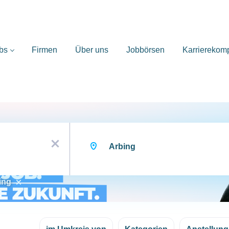
bs
Firmen
Über uns
Jobbörsen
Karrierekom
Ort
x
ing