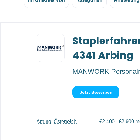
im Umkreis von
Kategorien
Anstellung
Back
Staplerfahre
to
job
list
4341 Arbing
MANWORK Personal
Jetzt Bewerben
Arbing, Österreich
€2.400 - €2.600 m