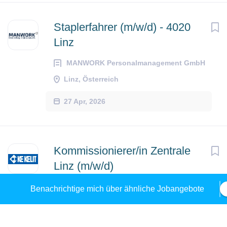
Staplerfahrer (m/w/d) - 4020
Linz
MANWORK Personalmanagement GmbH
Linz, Österreich
27 Apr, 2026
Kommissionierer/in Zentrale
Linz (m/w/d)
KE KELIT GmbH
Linz, Österreich
Benachrichtige mich über ähnliche Jobangebote
24 Nov, 2025