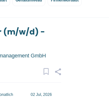
sart
Gehaltsniveau
Firmenwortlaut
r (m/w/d) -
management GmbH
onatlich
02 Jul, 2026