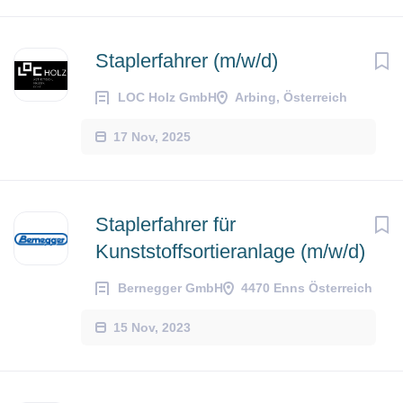
Staplerfahrer (m/w/d)
LOC Holz GmbH
Arbing, Österreich
17 Nov, 2025
Staplerfahrer für
Kunststoffsortieranlage (m/w/d)
Bernegger GmbH
4470 Enns Österreich
15 Nov, 2023