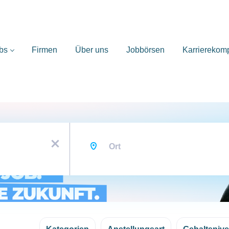
bs
Firmen
Über uns
Jobbörsen
Karrierekom
Ort
x