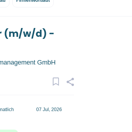
eau
Firmenwortlaut
r (m/w/d) -
management GmbH
natlich
07 Jul, 2026