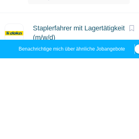
Staplerfahrer mit Lagertätigkeit
(m/w/d)
Benachrichtige mich über ähnliche Jobangebote
Doka Österreich GmbH
Ennsbach, Österreich
12 Jan, 2026
Staplerfahrer/in (m/w/d)
Lidl Österreich GmbH
Laakirchen, Österreich