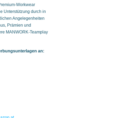
 Premium-Workwear
ge Unterstützung durch in
htlichen Angelegenheiten
onus, Prämien und
unsere MANWORK-Teamplay
werbungsunterlagen an:
azon.at