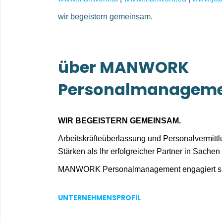
wir begeistern gemeinsam.
über MANWORK
Personalmanagem
WIR BEGEISTERN GEMEINSAM.
Arbeitskräfteüberlassung und Personalvermitt
Stärken als Ihr erfolgreicher Partner in Sachen 
MANWORK Personalmanagement engagiert sich 
MANWORK Personalmanagement GmbH i
Verantwortung als ständig wachsender 
UNTERNEHMENSPROFIL
partnerschaftliche Zusammenarbeit mit Kunden
Basis für unseren Erfolg. Wir stehen Unte