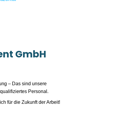
ent GmbH
lung – Das sind unsere
qualifiziertes Personal.
für die Zukunft der Arbeit!
st sich seiner großen
Arbeitgeber bewusst. Die
 und Mitarbeitern ist dabei
rnehmen,
Jobsuchenden
und