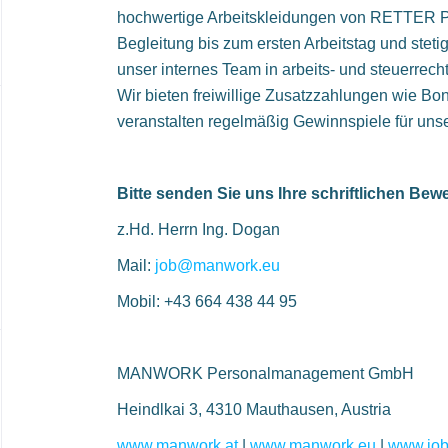
hochwertige Arbeitskleidungen von RETTER
Begleitung bis zum ersten Arbeitstag und steti
unser internes Team in arbeits- und steuerrec
Wir bieten freiwillige Zusatzzahlungen wie B
veranstalten regelmäßig Gewinnspiele für 
Bitte senden Sie uns Ihre schriftlichen Be
z.Hd. Herrn Ing. Dogan
Mail:
job@manwork.eu
Mobil: +43 664 438 44 95
MANWORK Personalmanagement GmbH
Heindlkai 3, 4310 Mauthausen, Austria
www.manwork.at
|
www.manwork.eu
|
www.job