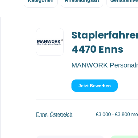
Kategorien
Anstellungsart
Gehaltsniv
Back
Staplerfahre
to
job
list
4470 Enns
MANWORK Personal
Jetzt Bewerben
Enns, Österreich
€3.000 - €3.800 mo