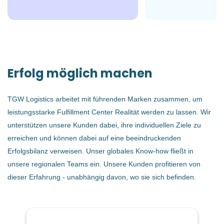
Marchtrenk, Österreich
€47.547 - €50.000 jährlich
Erfolg möglich machen
29 Jul, 2026
TGW Logistics arbeitet mit führenden Marken zusammen, um
leistungsstarke Fulfillment Center Realität werden zu lassen. Wir
BAU/HANDWERK
unterstützen unsere Kunden dabei, ihre individuellen Ziele zu
erreichen und können dabei auf eine beeindruckenden
TECHNIK/INGENIEURWESEN
Erfolgsbilanz verweisen. Unser globales Know-how fließt in
unsere regionalen Teams ein. Unsere Kunden profitieren von
VOLLZEIT
dieser Erfahrung - unabhängig davon, wo sie sich befinden.