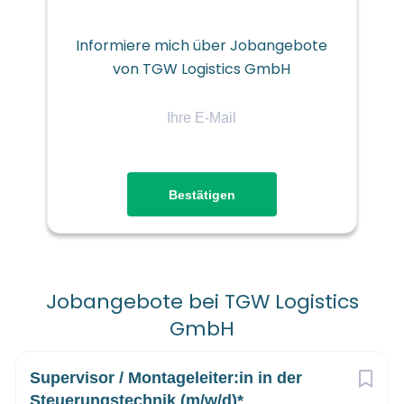
Informiere mich über Jobangebote
Supervisor / Montageleiter:in
von TGW Logistics GmbH
in der
Steuerungstechnik
(M/W/D)*
Ihre
E-
Mail
Du bist eine kommunikative Persönlichkeit und bringst erste
Berufserfahrung im Baustellenmanagement mit? Als Teil
unseres Steuerungs-Realisierungsteams übernimmst du
Verantwortung und stellst einen reibungslosen Ablauf auf der
Baustelle bei unseren Kund:innen sicher.
Jobangebote bei TGW Logistics
GmbH
Next
Supervisor / Montageleiter:in in der
Steuerungstechnik (m/w/d)*