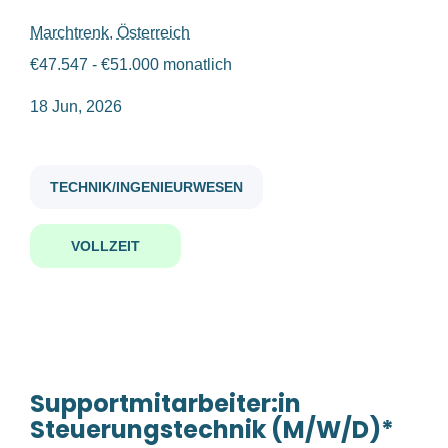
Marchtrenk, Österreich
supportmitarbeiter in steuerungstechnik m w d
€47.547 - €51.000 monatlich
Gehaltsniveau
18 Jun, 2026
€200.000 und bis zu
(1)
Supportmitarbeiter:in
TECHNIK/INGENIEURWESEN
Steuerungstechnik (m/w/d)*
Firmenwortlaut
TGW Logistics GmbH
VOLLZEIT
TGW Logistics GmbH
(1)
Marchtrenk, Österreich
18 Jun, 2026
Benachrichtige mich über ähnliche Jobangebote
Supportmitarbeiter:in
Steuerungstechnik
(M/W/D)*