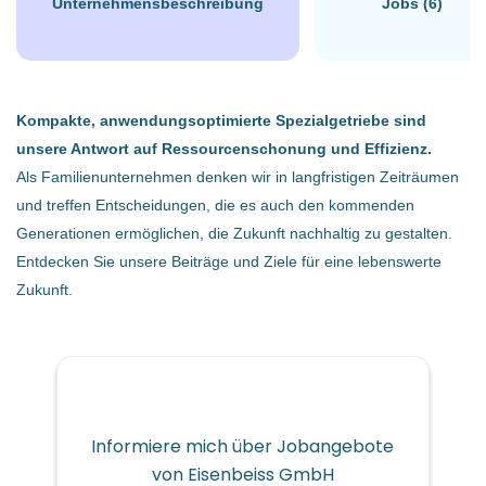
Unternehmensbeschreibung
Jobs (6)
Enns, Österreich
€3.800 - €4.200 monatlich
17 Dez, 2025
Kompakte, anwendungsoptimierte Spezialgetriebe sind
unsere Antwort auf Ressourcenschonung und Effizienz.
Als Familienunternehmen denken wir in langfristigen Zeiträumen
ANDERE BERUFE
und treffen Entscheidungen, die es auch den kommenden
Generationen ermöglichen, die Zukunft nachhaltig zu gestalten.
Entdecken Sie unsere Beiträge und Ziele für eine lebenswerte
VOLLZEIT
Zukunft.
Ihre Aufgaben
Informiere mich über Jobangebote
von Eisenbeiss GmbH
Vollzeit, ab sofort