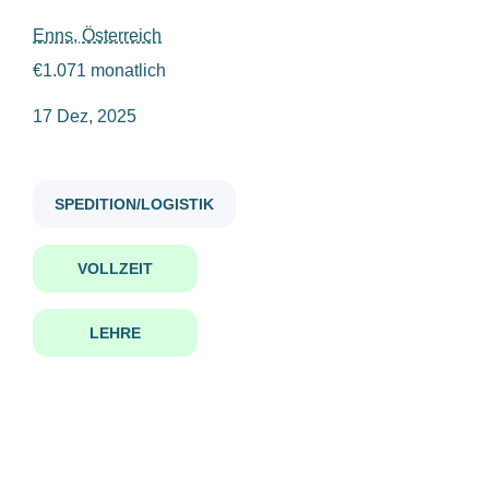
Vollzeit
(1)
Enns, Österreich
lehrling betriebslogistikkaufmann frau m w d
€1.071 monatlich
17 Dez, 2025
Gehaltsniveau
bis zu €20.000
(1)
Lehrling
SPEDITION/LOGISTIK
Betriebslogistikkaufmann/-frau
(m/w/d)
VOLLZEIT
Firmenwortlaut
Eisenbeiss GmbH
Enns, Österreich
Eisenbeiss GmbH
(1)
LEHRE
17 Dez, 2025
Benachrichtige mich über ähnliche Jobangebote