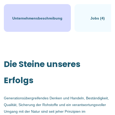
Jetzt Bewerben
Unternehmensbeschreibung
Jobs (4)
Gunskirchen, Österreich
€2954,23 - €3.500 monatlich
27 Jan, 2026
Die Steine unseres
TECHNIK/INGENIEURWESEN
Erfolgs
VOLLZEIT
Generationsübergreifendes Denken und Handeln, Beständigkeit,
Qualität, Sicherung der Rohstoffe und ein verantwortungsvoller
Wir suchen für den Standort Gunskirchen motivierte,
Umgang mit der Natur sind seit jeher Prinzipien im