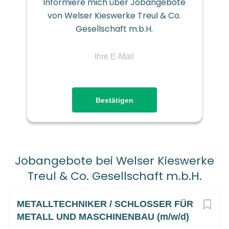
Informiere mich über Jobangebote
Führerschein der Gruppe B
von Welser Kieswerke Treul & Co.
Gesellschaft m.b.H.
Wir bieten:
Ihre
Langfristige Stelle mit abwechslungsreicher Tätigkeiten
E-
in einem familiär geführten mittelständischen
Mail
Unternehmen
Umfangreiche Weiterbildungsmöglichkeiten
Ein kollegiales Betriebsklima in einem motivierten
Team
Einstufung und Lohn werden auf Grundlage Ihrer
persönlichen und fachlichen Kompetenz
leistungsgerecht vereinbart. (KV Mindestlohn pro
Jobangebote bei Welser Kieswerke
Monat brutto ab 2.954,23 EUR)
Treul & Co. Gesellschaft m.b.H.
Go
to
Next
METALLTECHNIKER / SCHLOSSER FÜR
job
list
METALL UND MASCHINENBAU (m/w/d)