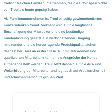
verlässliche und gewissenhafte Mitarbeiter.
traditionsreichen Familienunternehmen, die die Erfolgsgeschichte
von Treul bis heute geprägt haben.
Als Familienunternehmen ist Treul einseitig gewinnorientiertes
Ihre Aufgaben:
Konzerndenken fremd. Vielmehr wird auf die langfristige
Instandhaltung der Produktionsanlagen
Beschäftigung der Mitarbeiter und eine beständige
Schweißarbeiten
Kundenbindung gesetzt. Ein wertschätzender Umgang
Mithilfe bei Reparatur- und Service Arbeiten von
miteinander und die hervorragende Produktqualität stehen
Fahrzeugen und Baumaschinen
deshalb bei Treul an erster Stelle. Nur mit zufriedenen und
Diverse Arbeiten in der Werkstatt und in den
qualifizierten Mitarbeitern können die Ansprüche der Kunden
Werksanlagen
zufriedengestellt werden. Treul setzt deshalb auf die Aus- und
Ihre Kompetenzen:
Weiterbildung der Mitarbeiter und legt auch auf Arbeitssicherheit
und Arbeitnehmerschutz großen Wert.
Berufserfahrung
Verlässliche, selbstständige und motivierte
Arbeitsweise mit Eigenverantwortung
Serviceorientierter und freundlicher Umgang mit
unseren Partnern
Gute Deutschkenntnisse (in Wort und Schrift)