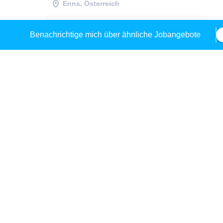
Enns, Österreich
20 Jul, 2026
Benachrichtige mich über ähnliche Jobangebote
Stabstelle Fertigungstechnik –
Zerspanung (m/w/d)
Fronius International GmbH
Pettenbach, Froniusstraße 1
13 Jul, 2026
Staplerfahrer (m/w/d) - 4470
Enns