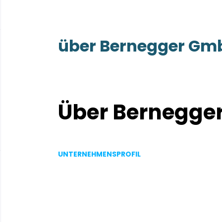
über Bernegger Gm
Über Bernegge
UNTERNEHMENSPROFIL
Fakten:
Go
Gründungsjahr
to
job
1947
list