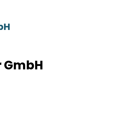
bH
r GmbH