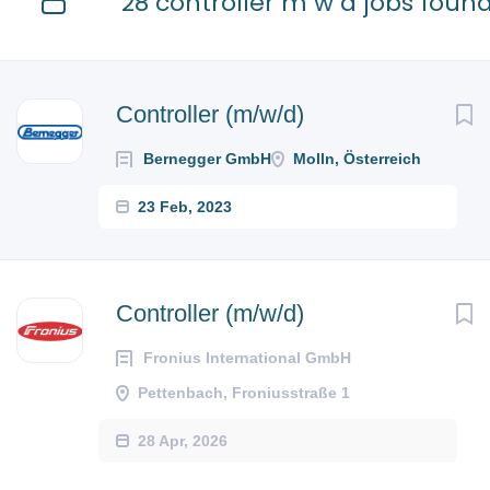
28 controller m w d jobs foun
Controller (m/w/d)
Bernegger GmbH
Molln, Österreich
23 Feb, 2023
Controller (m/w/d)
Fronius International GmbH
Pettenbach, Froniusstraße 1
28 Apr, 2026