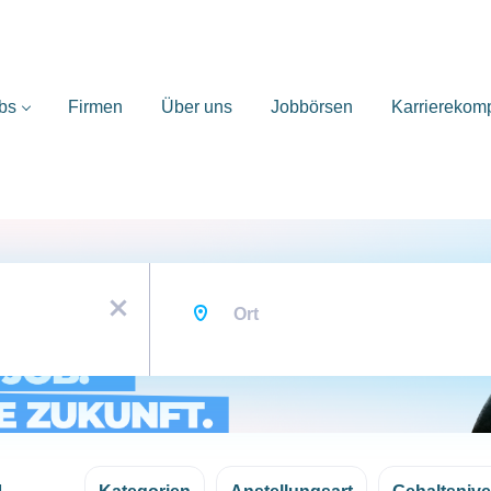
bs
Firmen
Über uns
Jobbörsen
Karrierekom
Ort
x