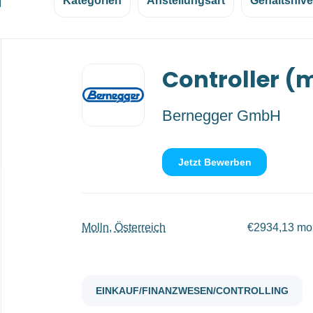
d
Kategorien
Anstellungsart
Gehaltsniv
Back
Controller (
to
job
list
Bernegger GmbH
Jetzt Bewerben
Molln, Österreich
€2934,13 mon
EINKAUF/FINANZWESEN/CONTROLLING