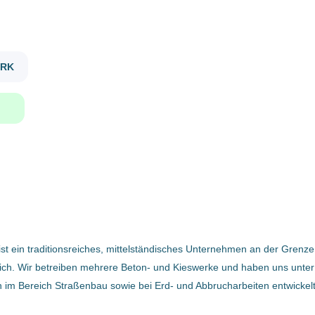
facharbeiter erdbau tiefbau m w d
Gehaltsniveau
ERK
€20.000 - €40.000
(4)
Facharbeiter Erdbau / Tiefbau
(m/w/d)
Firmenwortlaut
Hasenöhrl GmbH
Hasenöhrl GmbH
(4)
St. Pantaleon, Oberösterreich, Österreich
24 Feb, 2023
t ein traditionsreiches, mittelständisches Unternehmen an der Grenz
Facharbeiter Erdbau / Tiefbau
ich. Wir betreiben mehrere Beton- und Kieswerke und haben uns unte
(m/w/d)
n im Bereich Straßenbau sowie bei Erd- und Abbrucharbeiten entwickelt
Hasenöhrl GmbH