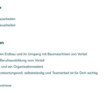
4303 St. Pantaleon Österreich
e
16 Jun, 2023
auarbeiten
bauarbeiten
Facharbeiter Erdbau / Tiefbau
(m/w/d)
en
Hasenöhrl GmbH
 im Erdbau und im Umgang mit Baumaschinen von Vorteil
St. Pantaleon, Oberösterreich, Österreich
Berufsausbildung vom Vorteil
21 Dez, 2023
t und ein Organisationstalent
antwortungsvoll, selbstständig und Teamarbeit ist für Dich wichtig
Facharbeiter Erdbau / Tiefbau
nntnisse
(m/w/d)
Hasenöhrl GmbH
4303 St. Pantaleon, Österreich