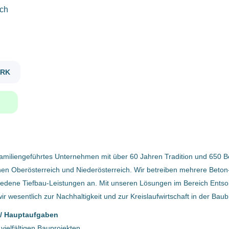
ich
bauleiter in abbruch erdbau strassenbau st pantaleon
Gehaltsniveau
€40.000 - €75.000
(1)
ERK
BAULEITER*IN ABBRUCH /
ERDBAU / STRASSENBAU ST.
PANTALEON
Firmenwortlaut
Hasenöhrl GmbH
(1)
Hasenöhrl GmbH
4303 St. Peter, Österreich
 familiengeführtes Unternehmen mit über 60 Jahren Tradition und 650 B
31 Jul, 2023
en Oberösterreich und Niederösterreich. Wir betreiben mehrere Beton
iedene Tiefbau-Leistungen an. Mit unseren Lösungen im Bereich Ents
ir wesentlich zur Nachhaltigkeit und zur Kreislaufwirtschaft in der Bau
Benachrichtige mich über ähnliche Jobangebote
 / Hauptaufgaben
vielfältigen Bauprojekten