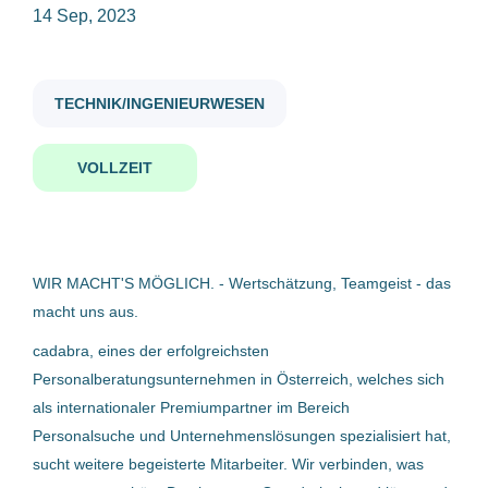
14 Sep, 2023
Vollzeit
(19)
Lehre
(4)
cnc techniker
TECHNIK/INGENIEURWESEN
VOLLZEIT
Gehaltsniveau
CNC - Techniker
bis zu €20.000
(4)
cadabra Talent-Experts
€20.000 - €40.000
(7)
Oberösterreich, Österreich
WIR MACHT'S MÖGLICH. - Wertschätzung, Teamgeist - das
14 Sep, 2023
€40.000 - €75.000
(10)
macht uns aus.
cadabra, eines der erfolgreichsten
CNC - Techniker
Personalberatungsunternehmen in Österreich, welches sich
als internationaler Premiumpartner im Bereich
Firmenwortlaut
cadabra Talent-Experts
Personalsuche und Unternehmenslösungen spezialisiert hat,
cadabra Talent-Experts
(5)
Oberösterreich, Österreich
sucht weitere begeisterte Mitarbeiter. Wir verbinden, was