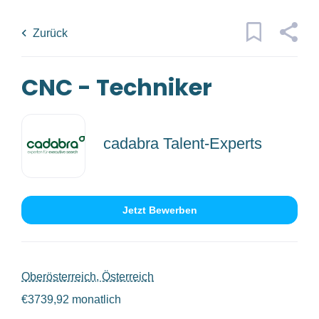
Skip
Back
to
to
Zurück
main
job
content
list
CNC - Techniker
20 cnc techniker jobs found
Traumjob
x
cadabra Talent-Experts
Kategorien
Ort
Technik/Ingenieurwesen
(19)
Jetzt Bewerben
Bau/Handwerk
(2)
Oberösterreich, Österreich
Jobs
finden
Jobs Finden
€3739,92 monatlich
Anstellungsart