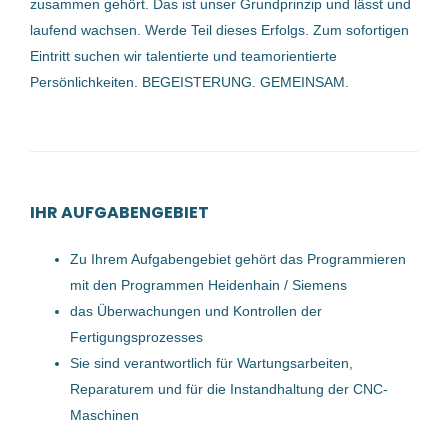
zusammen gehört. Das ist unser Grundprinzip und lässt und
09 Okt, 2023
Starlim Spritzguss GmbH
(2)
laufend wachsen. Werde Teil dieses Erfolgs. Zum sofortigen
LOC Holz GmbH
(2)
Eintritt suchen wir talentierte und teamorientierte
CNC - Techniker (m/w/d)
Persönlichkeiten. BEGEISTERUNG. GEMEINSAM.
WFL Millturn Technologies GmbH & Co. KG
(2)
cadabra Talent-Experts
Eisenbeiss GmbH
(2)
Oberösterreich, Österreich
voestalpine AG
(2)
16 Aug, 2023
IHR AUFGABENGEBIET
CEMTEC Cement and Mining Technology GmbH
(1)
MANWORK Personalmanagement GmbH
(1)
Zu Ihrem Aufgabengebiet gehört das Programmieren
Mechatroniker:in 2er Schicht
mit den Programmen Heidenhain / Siemens
Hermann Pfanner Getränke GmbH
(1)
voestalpine AG
das Überwachungen und Kontrollen der
ISW GmbH, steel compoments
(1)
Linz, Österreich
Fertigungsprozesses
Sie sind verantwortlich für Wartungsarbeiten,
Fronius International GmbH
(1)
31 Jul, 2026
Reparaturem und für die Instandhaltung der CNC-
Maschinen
Zerspanungstechniker CNC-