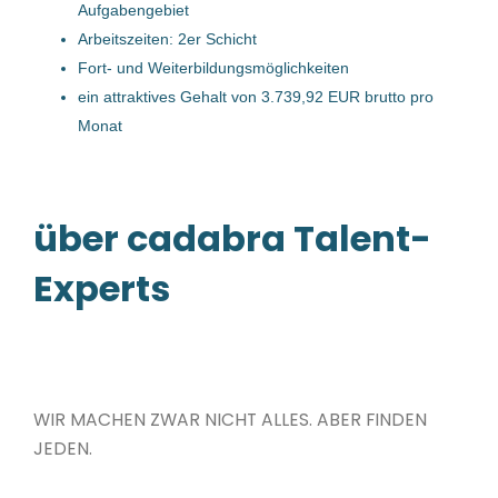
Tagesarbeitszeitmodell (m/w/d)
Aufgabengebiet
Arbeitszeiten: 2er Schicht
Starlim Spritzguss GmbH
Fort- und Weiterbildungsmöglichkeiten
Marchtrenk, Österreich
ein attraktives Gehalt von 3.739,92 EUR brutto pro
Monat
03 Jul, 2026
Anwendungstechniker (m/w/d)
über cadabra Talent-
WFL Millturn Technologies GmbH & Co. KG
Experts
Linz, Österreich
15 Jun, 2026
Zerspanungstechniker (m/w/d)
WIR MACHEN ZWAR NICHT ALLES. ABER FINDEN
JEDEN.
CEMTEC Cement and Mining Technology GmbH
Ennsdorf, Österreich