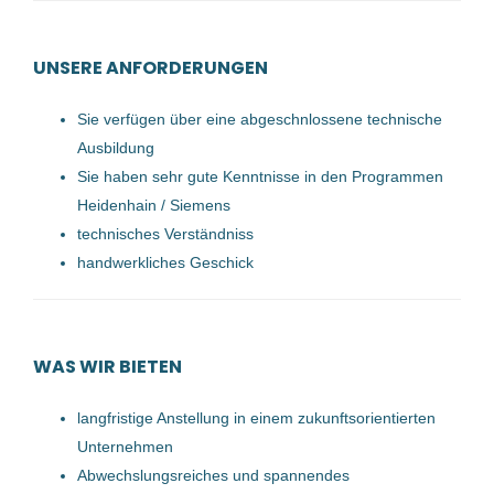
Fräsen im
Tagesarbeitszeitmodell (m/w/d)
UNSERE ANFORDERUNGEN
Starlim Spritzguss GmbH
Sie verfügen über eine abgeschnlossene technische
Marchtrenk, Österreich
Ausbildung
31 Jul, 2026
Sie haben sehr gute Kenntnisse in den Programmen
Heidenhain / Siemens
technisches Verständniss
Mechatroniker:in 2er Schicht
handwerkliches Geschick
voestalpine AG
Linz, Österreich
WAS WIR BIETEN
22 Jul, 2026
langfristige Anstellung in einem zukunftsorientierten
Unternehmen
Zerspanungstechniker CNC-
Fräsen im
Abwechslungsreiches und spannendes