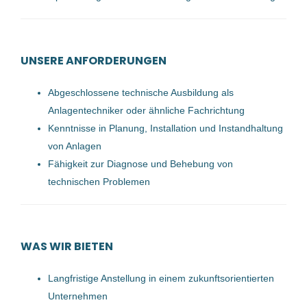
Anlagentechniker (m/w/d)
cadabra Talent-Experts
UNSERE ANFORDERUNGEN
Oberösterreich, Österreich
16 Aug, 2023
Abgeschlossene technische Ausbildung als
Anlagentechniker oder ähnliche Fachrichtung
Kenntnisse in Planung, Installation und Instandhaltung
Techniker für die Bereiche
von Anlagen
Elektro-, Betriebs- &
Fähigkeit zur Diagnose und Behebung von
Anlagentechnik oder
technischen Problemen
Mechatronik (m/w/d)
Fronius International GmbH
4642 Sattledt, Österreich
WAS WIR BIETEN
02 Jun, 2026
Langfristige Anstellung in einem zukunftsorientierten
Unternehmen