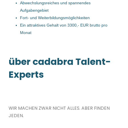
Elektrotechniker (m/w/d)
Abwechslungsreiches und spannendes
Aufgabengebiet
Voith – Werke Ing. A. Fritz Voith GmbH. & Co. KG.
Fort- und Weiterbildungsmöglichkeiten
Traun, Österreich
Ein attraktives Gehalt von 3300,- EUR brutto pro
Monat
04 Mai, 2026
Inbetriebnahmetechniker (m/w/d)
über cadabra Talent-
Voith – Werke Ing. A. Fritz Voith GmbH. & Co. KG.
Experts
Traun, Österreich
29 Apr, 2026
Wartungstechniker für
WIR MACHEN ZWAR NICHT ALLES. ABER FINDEN
Krananlagen (m/w/d)
JEDEN.
Voith – Werke Ing. A. Fritz Voith GmbH. & Co. KG.