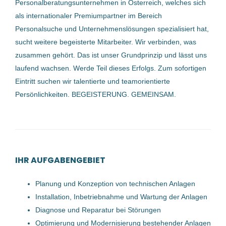
Personalberatungsunternehmen in Österreich, welches sich
Hermann Pfanner Getränke GmbH
(1)
als internationaler Premiumpartner im Bereich
03 Jul, 2026
Personalsuche und Unternehmenslösungen spezialisiert hat,
sucht weitere begeisterte Mitarbeiter. Wir verbinden, was
Anlagentechniker (m/w/d)
zusammen gehört. Das ist unser Grundprinzip und lässt uns
laufend wachsen. Werde Teil dieses Erfolgs. Zum sofortigen
Fronius International GmbH
Eintritt suchen wir talentierte und teamorientierte
Steinhaus, Pointstraße 6
Persönlichkeiten. BEGEISTERUNG. GEMEINSAM.
25 Jun, 2026
Anlagentechniker (m/w/d)
IHR AUFGABENGEBIET
cadabra Talent-Experts
Oberösterreich, Österreich
Planung und Konzeption von technischen Anlagen
Installation, Inbetriebnahme und Wartung der Anlagen
09 Okt, 2023
Diagnose und Reparatur bei Störungen
Optimierung und Modernisierung bestehender Anlagen