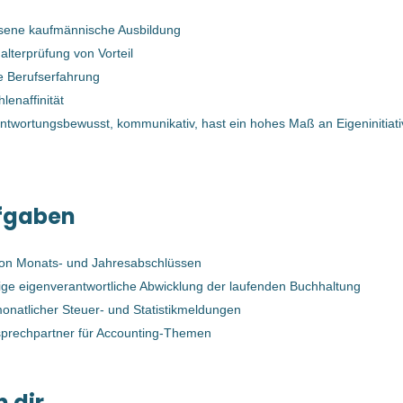
24 Feb, 2023
sene kaufmännische Ausbildung
alterprüfung von Vorteil
Bilanzbuchhalter (m/w/d)
e Berufserfahrung
lenaffinität
Bernegger GmbH
antwortungsbewusst, kommunikativ, hast ein hohes Maß an Eigeninitiat
Molln, Österreich
04 Mai, 2023
fgaben
(Junior-) Consultant
Bilanzbuchhaltung (m/w/d)
von Monats- und Jahresabschlüssen
ige eigenverantwortliche Abwicklung der laufenden Buchhaltung
BMD SYSTEMHAUS GESMBH
monatlicher Steuer- und Statistikmeldungen
Steyr, Österreich
sprechpartner für Accounting-Themen
12 Jan, 2026
n dir