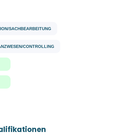
Vollzeit
(4)
Teilzeit
(2)
bilanzbuchhalter m w d
TION/SACHBEARBEITUNG
NANZWESEN/CONTROLLING
Gehaltsniveau
Bilanzbuchhalter (m/w/d)
€20.000 - €40.000
(4)
Bernegger GmbH
4591 Molln, Österreich
15 Nov, 2023
Firmenwortlaut
Bernegger GmbH
(3)
Bilanzbuchhalter (m/w/d)
BMD SYSTEMHAUS GESMBH
(1)
Bernegger GmbH
lifikationen
Molln, Österreich