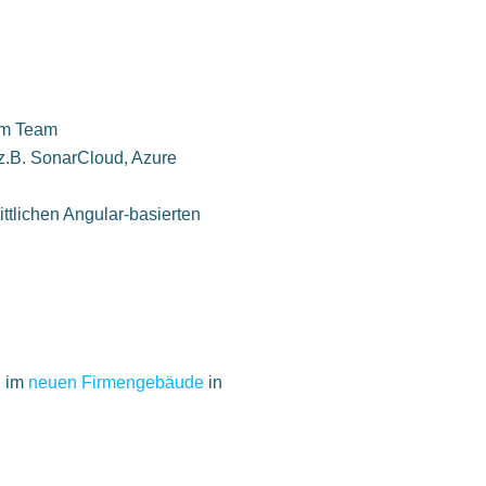
im Team
z.B. SonarCloud, Azure
ittlichen Angular-basierten
d im
neuen Firmengebäude
in