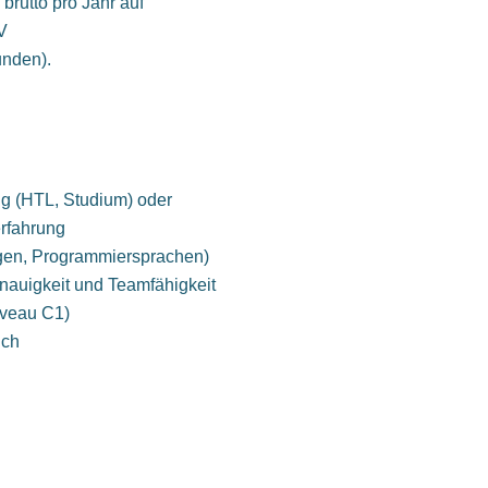
brutto pro Jahr auf
KV
unden).
ng (HTL, Studium) oder
erfahrung
gen, Programmiersprachen)
auigkeit und Teamfähigkeit
iveau C1)
ich