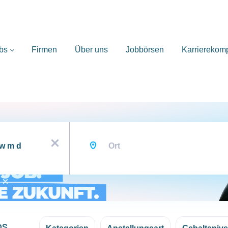
bs
Firmen
Über uns
Jobbörsen
Karrierekom
Ort
x
bs