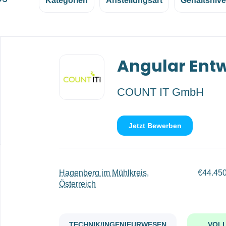
Kategorien
Anstellungsart
Gehaltsniv
Back
Angular Entw
to
job
list
COUNT IT GmbH
Jetzt Bewerben
Hagenberg im Mühlkreis,
€44.450
Österreich
TECHNIK/INGENIEURWESEN
VOLL