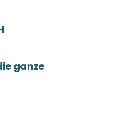
H
die ganze
inspirierende Lösungen. Egal,
n Bereichen
 und Steuerberatung finden
n.
t von kontinuierlichem