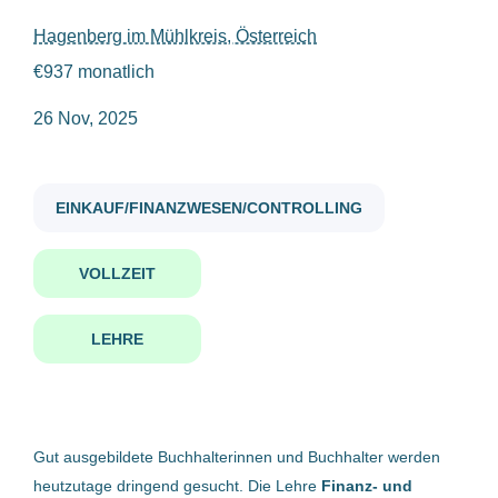
Vollzeit
(1)
Hagenberg im Mühlkreis, Österreich
lehre finanz und rechnungswesenassistenz
€937 monatlich
26 Nov, 2025
Gehaltsniveau
bis zu €20.000
(1)
Lehre Finanz- und
EINKAUF/FINANZWESEN/CONTROLLING
Rechnungswesenassistenz
COUNT IT GmbH
VOLLZEIT
Firmenwortlaut
Hagenberg im Mühlkreis, Österreich
COUNT IT GmbH
(1)
26 Nov, 2025
LEHRE
Benachrichtige mich über ähnliche Jobangebote
Gut ausgebildete Buchhalterinnen und Buchhalter werden
heutzutage dringend gesucht. Die Lehre
Finanz- und